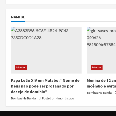
NAMIBE
Mundo
Mundo
Papa Leão XIV em Malabo: “Nome de
Menina de 12 a
Deus não pode ser profanado por
incêndio e evit
desejo de domínio”
Bombas Na Banda
Bombas Na Banda
Posted on 4 months ago