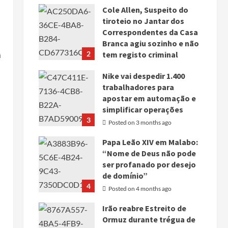
Cole Allen, Suspeito do
tiroteio no Jantar dos
Correspondentes da Casa
Branca agiu sozinho e não
m
2
tem registo criminal
Posted on 3 months ago
Nike vai despedir 1.400
trabalhadores para
apostar em automação e
simplificar operações
3
Posted on 3 months ago
Papa Leão XIV em Malabo:
“Nome de Deus não pode
ser profanado por desejo
de domínio”
4
Posted on 4 months ago
Irão reabre Estreito de
Ormuz durante trégua de