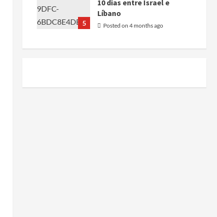
10 dias entre Israel e
Líbano
5
Posted on 4 months ago