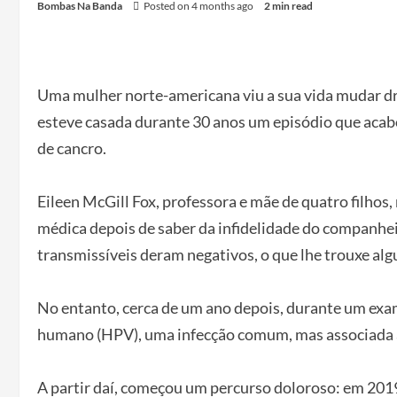
Bombas Na Banda
Posted on 4 months ago
2 min read
Uma mulher norte-americana viu a sua vida mudar d
esteve casada durante 30 anos um episódio que acab
de cancro.
Eileen McGill Fox, professora e mãe de quatro filhos,
médica depois de saber da infidelidade do companhe
transmissíveis deram negativos, o que lhe trouxe alg
No entanto, cerca de um ano depois, durante um exam
humano (HPV), uma infecção comum, mas associada a 
A partir daí, começou um percurso doloroso: em 201