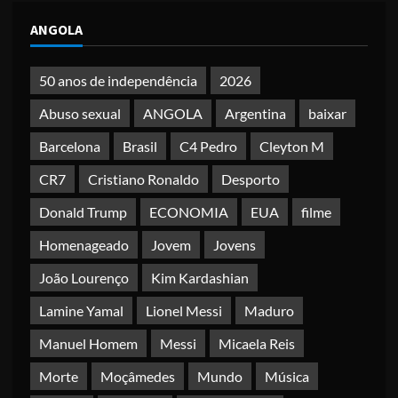
ANGOLA
50 anos de independência
2026
Abuso sexual
ANGOLA
Argentina
baixar
Barcelona
Brasil
C4 Pedro
Cleyton M
CR7
Cristiano Ronaldo
Desporto
Donald Trump
ECONOMIA
EUA
filme
Homenageado
Jovem
Jovens
João Lourenço
Kim Kardashian
Lamine Yamal
Lionel Messi
Maduro
Manuel Homem
Messi
Micaela Reis
Morte
Moçâmedes
Mundo
Música