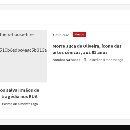
Mundo
1 min read
Morre Juca de Oliveira, ícone das
artes cênicas, aos 91 anos
Bombas Na Banda
Posted on 5 months ago
nos salva irmãos de
a tragédia nos EUA
Posted on 4 months ago