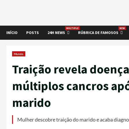
MULTIPLE
NEW
INÍCIO
POSTS
24H NEWS
RÚBRICA DE FAMOSOS
Mundo
Traição revela doenç
múltiplos cancros apó
marido
Mulher descobre traição do marido e acaba diagnos