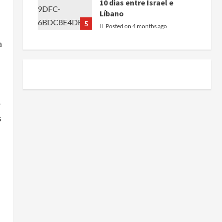
10 dias entre Israel e
Líbano
5
Posted on 4 months ago
a
o
s