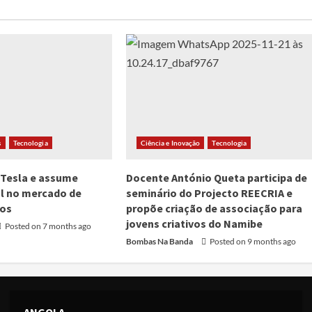
s
Tecnologia
Ciência e Inovação
Tecnologia
 Tesla e assume
Docente António Queta participa de
al no mercado de
seminário do Projecto REECRIA e
cos
propõe criação de associação para
jovens criativos do Namibe
Posted on 7 months ago
Bombas Na Banda
Posted on 9 months ago