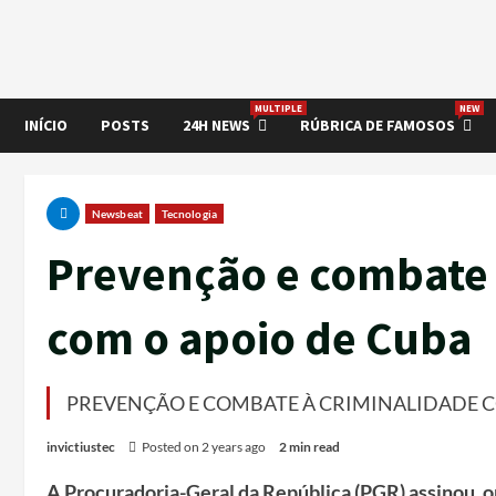
MULTIPLE
NEW
INÍCIO
POSTS
24H NEWS
RÚBRICA DE FAMOSOS
Newsbeat
Tecnologia
Prevenção e combate 
com o apoio de Cuba
PREVENÇÃO E COMBATE À CRIMINALIDADE 
invictiustec
Posted on 2 years ago
2 min read
A Procuradoria-Geral da República (PGR) assinou,