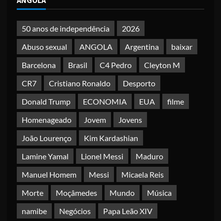
ANGOLA
50 anos de independência
2026
Abuso sexual
ANGOLA
Argentina
baixar
Barcelona
Brasil
C4 Pedro
Cleyton M
CR7
Cristiano Ronaldo
Desporto
Donald Trump
ECONOMIA
EUA
filme
Homenageado
Jovem
Jovens
João Lourenço
Kim Kardashian
Lamine Yamal
Lionel Messi
Maduro
Manuel Homem
Messi
Micaela Reis
Morte
Moçâmedes
Mundo
Música
namibe
Negócios
Papa Leão XIV