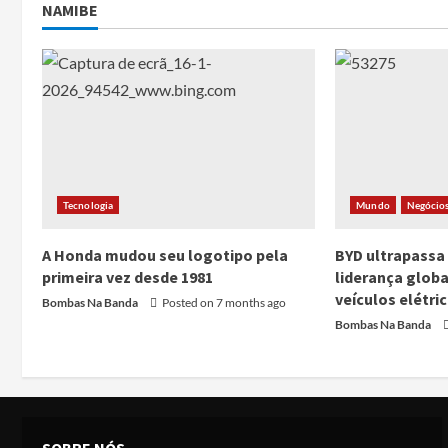
NAMIBE
Tecnologia
Mundo
Negócio
A Honda mudou seu logotipo pela
BYD ultrapassa
primeira vez desde 1981
liderança glob
veículos elétri
Bombas Na Banda
Posted on 7 months ago
Bombas Na Banda