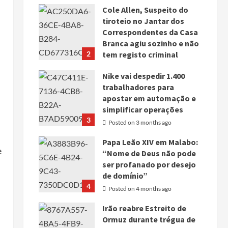
Cole Allen, Suspeito do
tiroteio no Jantar dos
Correspondentes da Casa
Branca agiu sozinho e não
2
tem registo criminal
Posted on 3 months ago
Nike vai despedir 1.400
trabalhadores para
apostar em automação e
simplificar operações
3
Posted on 3 months ago
Papa Leão XIV em Malabo:
e
“Nome de Deus não pode
ser profanado por desejo
de domínio”
4
Posted on 4 months ago
Irão reabre Estreito de
Ormuz durante trégua de