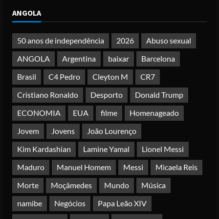
Papa Leão XIV em Malabo: “Nome de
ANGOLA
Deus não pode ser profanado por
desejo de domínio”
Posted on 4 months ago
50 anos de independência
2026
Abuso sexual
4
ANGOLA
Argentina
baixar
Barcelona
Irão reabre Estreito de Ormuz
Brasil
C4 Pedro
Cleyton M
CR7
durante trégua de 10 dias entre Israel
e Líbano
Cristiano Ronaldo
Desporto
Donald Trump
Posted on 4 months ago
5
ECONOMIA
EUA
filme
Homenageado
Jovem
Jovens
João Lourenço
Kim Kardashian
Lamine Yamal
Lionel Messi
Maduro
Manuel Homem
Messi
Micaela Reis
Morte
Moçâmedes
Mundo
Música
namibe
Negócios
Papa Leão XIV