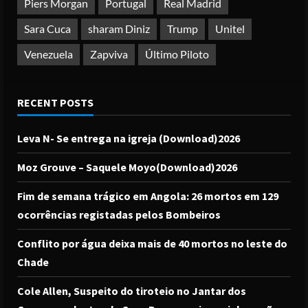
Piers Morgan
Portugal
Real Madrid
Sara Cuca
sharam Diniz
Trump
Unitel
Venezuela
Zapviva
Último Piloto
RECENT POSTS
Leva N- Se entrega na igreja (Download)2026
Moz Grouve – Saquele Moyo(Download)2026
Fim de semana trágico em Angola: 26 mortos em 129
ocorrências registadas pelos Bombeiros
Conflito por água deixa mais de 40 mortos no leste do
Chade
Cole Allen, Suspeito do tiroteio no Jantar dos