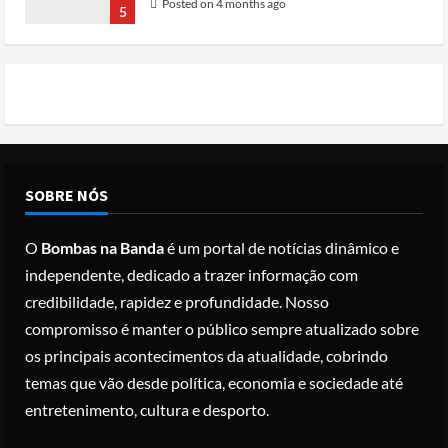
Posted on 4 months ago
5
Conflito por água deixa mais de 40
mortos no leste do Chade
Posted on 3 months ago
1
Cole Allen, Suspeito do tiroteio no
SOBRE NÓS
Jantar dos Correspondentes da Casa
Branca agiu sozinho e não tem
O
Bombas na Banda
é um portal de notícias dinâmico e
registo criminal
2
independente, dedicado a trazer informação com
Posted on 3 months ago
credibilidade, rapidez e profundidade. Nosso
Nike vai despedir 1.400 trabalhadores
compromisso é manter o público sempre atualizado sobre
para apostar em automação e
os principais acontecimentos da atualidade, cobrindo
simplificar operações
temas que vão desde política, economia e sociedade até
Posted on 3 months ago
3
entretenimento, cultura e desporto.