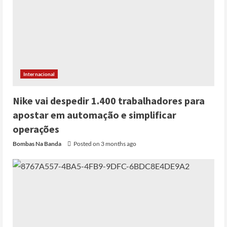
Internacional
Nike vai despedir 1.400 trabalhadores para
apostar em automação e simplificar
Cole Allen, Suspeito do tiroteio no
Jantar dos Correspondentes da Casa
operações
Branca agiu sozinho e não tem
Bombas Na Banda
Posted on 3 months ago
registo criminal
2
Posted on 3 months ago
Nike vai despedir 1.400 trabalhadores
para apostar em automação e
simplificar operações
Posted on 3 months ago
3