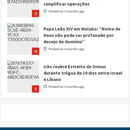
simplificar operações
Posted on 3 months ago
3
Papa Leão XIV em Malabo: “Nome de
Deus não pode ser profanado por
desejo de domínio”
Posted on 4 months ago
4
Irão reabre Estreito de Ormuz
durante trégua de 10 dias entre Israel
e Líbano
Posted on 4 months ago
5
Conflito por água deixa mais de 40
mortos no leste do Chade
Posted on 3 months ago
1