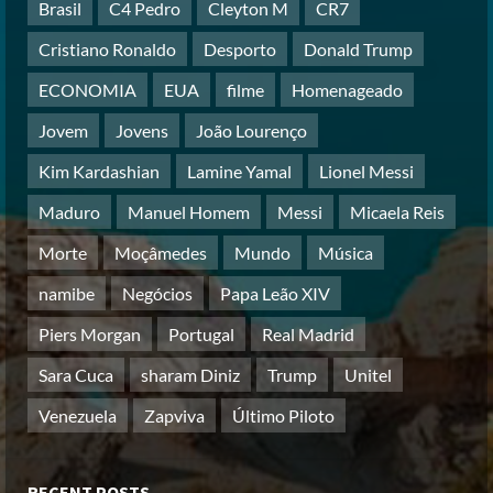
Brasil
C4 Pedro
Cleyton M
CR7
Cristiano Ronaldo
Desporto
Donald Trump
ECONOMIA
EUA
filme
Homenageado
Jovem
Jovens
João Lourenço
Kim Kardashian
Lamine Yamal
Lionel Messi
Maduro
Manuel Homem
Messi
Micaela Reis
Morte
Moçâmedes
Mundo
Música
namibe
Negócios
Papa Leão XIV
Piers Morgan
Portugal
Real Madrid
Sara Cuca
sharam Diniz
Trump
Unitel
Venezuela
Zapviva
Último Piloto
RECENT POSTS