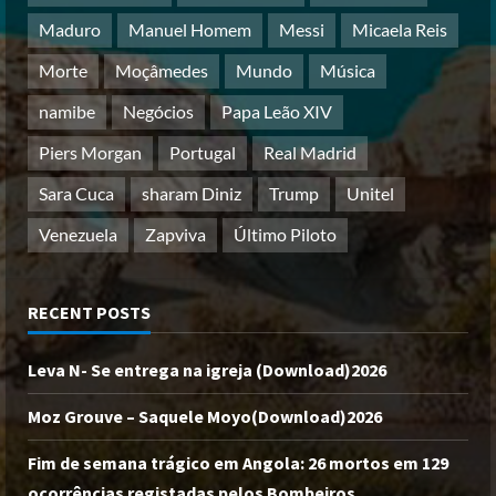
Maduro
Manuel Homem
Messi
Micaela Reis
Morte
Moçâmedes
Mundo
Música
namibe
Negócios
Papa Leão XIV
Piers Morgan
Portugal
Real Madrid
Sara Cuca
sharam Diniz
Trump
Unitel
Venezuela
Zapviva
Último Piloto
RECENT POSTS
Leva N- Se entrega na igreja (Download)2026
Moz Grouve – Saquele Moyo(Download)2026
Fim de semana trágico em Angola: 26 mortos em 129
ocorrências registadas pelos Bombeiros