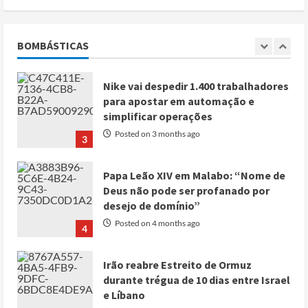
Jantar dos Correspondentes da Casa
Branca agiu sozinho e não tem
registo criminal
BOMBÁSTICAS
2
Posted on 3 months ago
Nike vai despedir 1.400 trabalhadores
para apostar em automação e
simplificar operações
Posted on 3 months ago
3
Papa Leão XIV em Malabo: “Nome de
Deus não pode ser profanado por
desejo de domínio”
Posted on 4 months ago
4
Irão reabre Estreito de Ormuz
durante trégua de 10 dias entre Israel
e Líbano