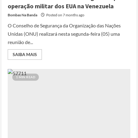
operação militar dos EUA na Venezuela
Bombas Na Banda
Posted on 7 months ago
O Conselho de Segurança da Organização das Nações
Unidas (ONU) realizará nesta segunda-feira (05) uma
reunião de...
SAIBA MAIS
Cole Allen, Suspeito do tiroteio no
1 MIN READ
Jantar dos Correspondentes da Casa
Branca agiu sozinho e não tem
registo criminal
2
Posted on 3 months ago
Nike vai despedir 1.400 trabalhadores
para apostar em automação e
simplificar operações
Posted on 3 months ago