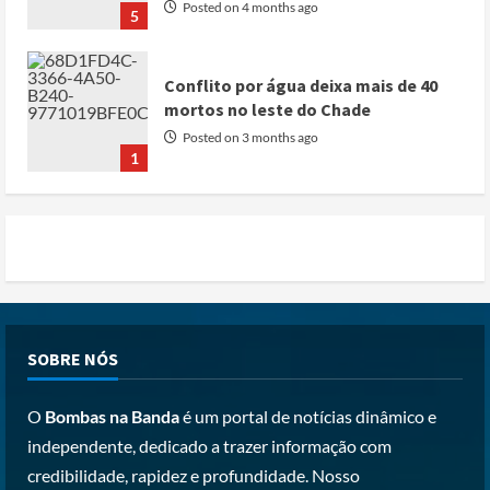
Posted on 4 months ago
5
Conflito por água deixa mais de 40
mortos no leste do Chade
Posted on 3 months ago
1
Cole Allen, Suspeito do tiroteio no
Jantar dos Correspondentes da Casa
Branca agiu sozinho e não tem
registo criminal
2
Posted on 3 months ago
Nike vai despedir 1.400 trabalhadores
SOBRE NÓS
para apostar em automação e
simplificar operações
O
Bombas na Banda
é um portal de notícias dinâmico e
Posted on 3 months ago
3
independente, dedicado a trazer informação com
credibilidade, rapidez e profundidade. Nosso