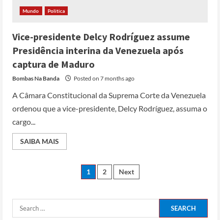
3
Mundo
Politica
Papa Leão XIV em Malabo: “Nome de
Vice-presidente Delcy Rodríguez assume
Deus não pode ser profanado por
desejo de domínio”
Presidência interina da Venezuela após
Posted on 4 months ago
captura de Maduro
4
Bombas Na Banda
Posted on 7 months ago
Irão reabre Estreito de Ormuz
A Câmara Constitucional da Suprema Corte da Venezuela
durante trégua de 10 dias entre Israel
ordenou que a vice-presidente, Delcy Rodríguez, assuma o
e Líbano
cargo...
Posted on 4 months ago
5
SAIBA MAIS
Conflito por água deixa mais de 40
mortos no leste do Chade
1
2
Next
Posted on 3 months ago
1
Cole Allen, Suspeito do tiroteio no