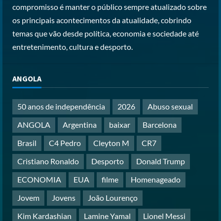
Papa Leão XIV em Malabo: “Nome de
compromisso é manter o público sempre atualizado sobre
Deus não pode ser profanado por
os principais acontecimentos da atualidade, cobrindo
desejo de domínio”
temas que vão desde política, economia e sociedade até
Posted on 4 months ago
4
entretenimento, cultura e desporto.
Irão reabre Estreito de Ormuz
ANGOLA
durante trégua de 10 dias entre Israel
e Líbano
Posted on 4 months ago
50 anos de independência
2026
Abuso sexual
5
ANGOLA
Argentina
baixar
Barcelona
Brasil
C4 Pedro
Cleyton M
CR7
Cristiano Ronaldo
Desporto
Donald Trump
ECONOMIA
EUA
filme
Homenageado
Jovem
Jovens
João Lourenço
Kim Kardashian
Lamine Yamal
Lionel Messi