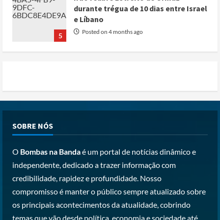
durante trégua de 10 dias entre Israel
e Líbano
Posted on 4 months ago
5
Conflito por água deixa mais de 40
mortos no leste do Chade
Posted on 3 months ago
1
Cole Allen, Suspeito do tiroteio no
SOBRE NÓS
Jantar dos Correspondentes da Casa
Branca agiu sozinho e não tem
O
Bombas na Banda
é um portal de notícias dinâmico e
registo criminal
2
independente, dedicado a trazer informação com
Posted on 3 months ago
credibilidade, rapidez e profundidade. Nosso
Nike vai despedir 1.400 trabalhadores
compromisso é manter o público sempre atualizado sobre
para apostar em automação e
os principais acontecimentos da atualidade, cobrindo
simplificar operações
temas que vão desde política, economia e sociedade até