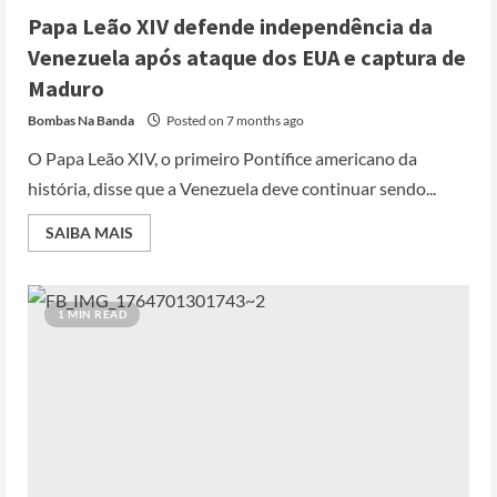
Papa Leão XIV defende independência da
Venezuela após ataque dos EUA e captura de
Maduro
Bombas Na Banda
Posted on 7 months ago
O Papa Leão XIV, o primeiro Pontífice americano da
história, disse que a Venezuela deve continuar sendo...
SAIBA MAIS
1 MIN READ
Cole Allen, Suspeito do tiroteio no
Jantar dos Correspondentes da Casa
Branca agiu sozinho e não tem
registo criminal
2
Posted on 3 months ago
Nike vai despedir 1.400 trabalhadores