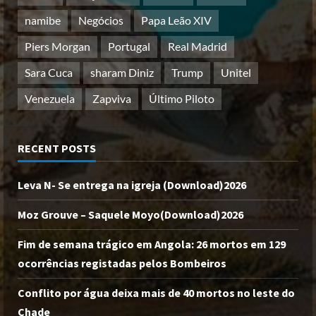
namibe
Negócios
Papa Leão XIV
Piers Morgan
Portugal
Real Madrid
Sara Cuca
sharam Diniz
Trump
Unitel
Venezuela
Zapviva
Último Piloto
RECENT POSTS
Leva N- Se entrega na igreja (Download)2026
Moz Grouve – Saquele Moyo(Download)2026
Fim de semana trágico em Angola: 26 mortos em 129
ocorrências registadas pelos Bombeiros
Conflito por água deixa mais de 40 mortos no leste do
Chade