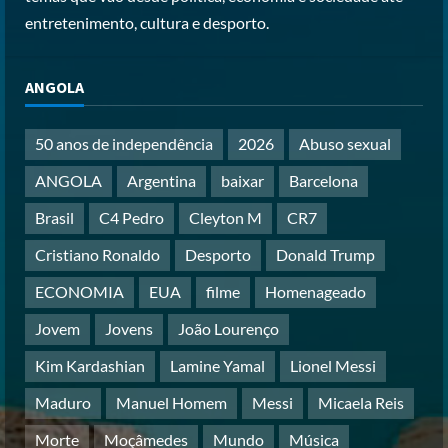
Posted on 3 months ago
3
entretenimento, cultura e desporto.
Papa Leão XIV em Malabo: “Nome de
ANGOLA
Deus não pode ser profanado por
desejo de domínio”
Posted on 4 months ago
50 anos de independência
2026
Abuso sexual
4
ANGOLA
Argentina
baixar
Barcelona
Irão reabre Estreito de Ormuz
Brasil
C4 Pedro
Cleyton M
CR7
durante trégua de 10 dias entre Israel
e Líbano
Cristiano Ronaldo
Desporto
Donald Trump
Posted on 4 months ago
5
ECONOMIA
EUA
filme
Homenageado
Jovem
Jovens
João Lourenço
Kim Kardashian
Lamine Yamal
Lionel Messi
Maduro
Manuel Homem
Messi
Micaela Reis
Morte
Moçâmedes
Mundo
Música