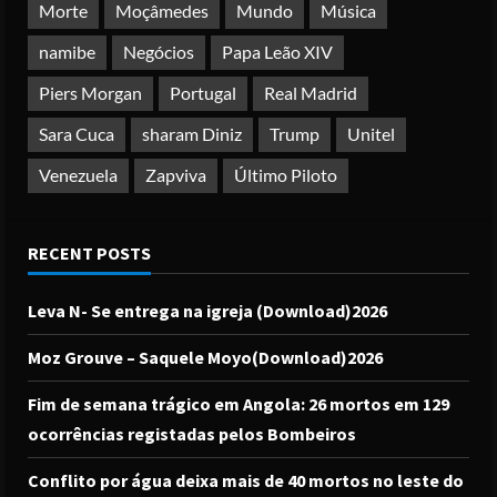
Morte
Moçâmedes
Mundo
Música
namibe
Negócios
Papa Leão XIV
Piers Morgan
Portugal
Real Madrid
Sara Cuca
sharam Diniz
Trump
Unitel
Venezuela
Zapviva
Último Piloto
RECENT POSTS
Leva N- Se entrega na igreja (Download)2026
Moz Grouve – Saquele Moyo(Download)2026
Fim de semana trágico em Angola: 26 mortos em 129
ocorrências registadas pelos Bombeiros
Conflito por água deixa mais de 40 mortos no leste do