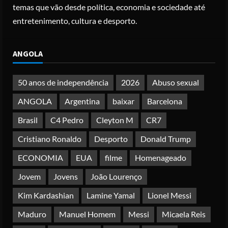
temas que vão desde política, economia e sociedade até
Posted on 4 months ago
4
entretenimento, cultura e desporto.
Irão reabre Estreito de Ormuz
ANGOLA
durante trégua de 10 dias entre Israel
e Líbano
Posted on 4 months ago
50 anos de independência
2026
Abuso sexual
5
ANGOLA
Argentina
baixar
Barcelona
Brasil
C4 Pedro
Cleyton M
CR7
Cristiano Ronaldo
Desporto
Donald Trump
ECONOMIA
EUA
filme
Homenageado
Jovem
Jovens
João Lourenço
Kim Kardashian
Lamine Yamal
Lionel Messi
Maduro
Manuel Homem
Messi
Micaela Reis