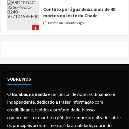
Conflito por água deixa mais de 40
mortos no leste do Chade
Posted on 3 months ago
1
Cole Allen, Suspeito do tiroteio no
Jantar dos Correspondentes da Casa
Branca agiu sozinho e não tem
registo criminal
2
Posted on 3 months ago
Nike vai despedir 1.400 trabalhadores
SOBRE NÓS
para apostar em automação e
simplificar operações
O
Bombas na Banda
é um portal de notícias dinâmico e
Posted on 3 months ago
3
independente, dedicado a trazer informação com
credibilidade, rapidez e profundidade. Nosso
Papa Leão XIV em Malabo: “Nome de
compromisso é manter o público sempre atualizado sobre
Deus não pode ser profanado por
os principais acontecimentos da atualidade, cobrindo
desejo de domínio”