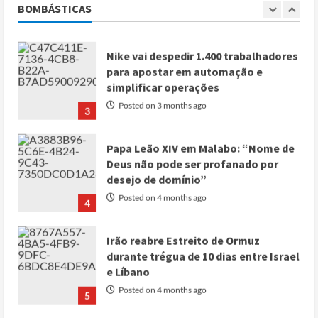
BOMBÁSTICAS
2
Posted on 3 months ago
Nike vai despedir 1.400 trabalhadores
para apostar em automação e
simplificar operações
Posted on 3 months ago
3
Papa Leão XIV em Malabo: “Nome de
Deus não pode ser profanado por
desejo de domínio”
Posted on 4 months ago
4
Irão reabre Estreito de Ormuz
durante trégua de 10 dias entre Israel
e Líbano
Posted on 4 months ago
5