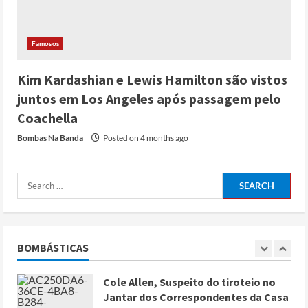
Papa Leão XIV em Malabo: “Nome de
Deus não pode ser profanado por
Famosos
desejo de domínio”
Posted on 4 months ago
4
Kim Kardashian e Lewis Hamilton são vistos
juntos em Los Angeles após passagem pelo
Irão reabre Estreito de Ormuz
Coachella
durante trégua de 10 dias entre Israel
Bombas Na Banda
Posted on 4 months ago
e Líbano
Posted on 4 months ago
5
Conflito por água deixa mais de 40
mortos no leste do Chade
Posted on 3 months ago
BOMBÁSTICAS
1
Cole Allen, Suspeito do tiroteio no
Jantar dos Correspondentes da Casa