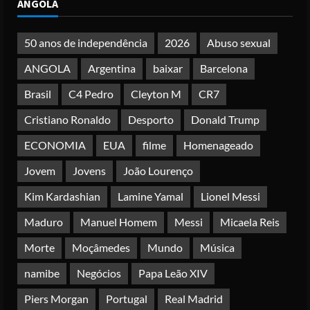
ANGOLA
Deus não pode ser profanado por
desejo de domínio”
Posted on 4 months ago
50 anos de independência
2026
Abuso sexual
4
ANGOLA
Argentina
baixar
Barcelona
Irão reabre Estreito de Ormuz
Brasil
C4 Pedro
Cleyton M
CR7
durante trégua de 10 dias entre Israel
e Líbano
Cristiano Ronaldo
Desporto
Donald Trump
Posted on 4 months ago
5
ECONOMIA
EUA
filme
Homenageado
Jovem
Jovens
João Lourenço
Kim Kardashian
Lamine Yamal
Lionel Messi
Maduro
Manuel Homem
Messi
Micaela Reis
Morte
Moçâmedes
Mundo
Música
namibe
Negócios
Papa Leão XIV
Piers Morgan
Portugal
Real Madrid