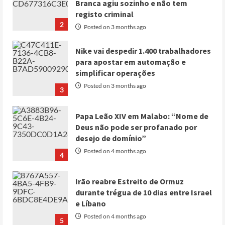
Branca agiu sozinho e não tem
registo criminal
2
Posted on 3 months ago
Nike vai despedir 1.400 trabalhadores
para apostar em automação e
simplificar operações
Posted on 3 months ago
3
Papa Leão XIV em Malabo: “Nome de
Deus não pode ser profanado por
desejo de domínio”
Posted on 4 months ago
4
Irão reabre Estreito de Ormuz
durante trégua de 10 dias entre Israel
e Líbano
Posted on 4 months ago
5