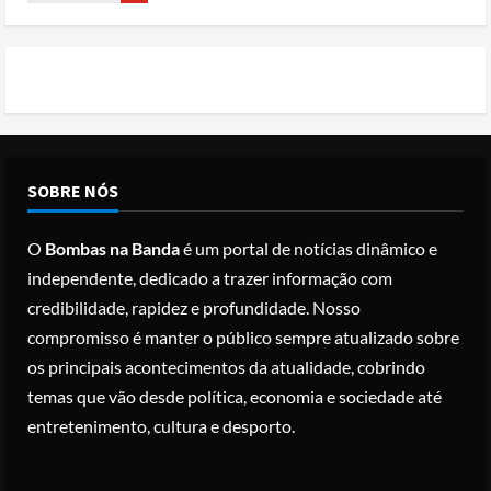
Conflito por água deixa mais de 40
mortos no leste do Chade
Posted on 3 months ago
1
Cole Allen, Suspeito do tiroteio no
SOBRE NÓS
Jantar dos Correspondentes da Casa
Branca agiu sozinho e não tem
O
Bombas na Banda
é um portal de notícias dinâmico e
registo criminal
2
independente, dedicado a trazer informação com
Posted on 3 months ago
credibilidade, rapidez e profundidade. Nosso
Nike vai despedir 1.400 trabalhadores
compromisso é manter o público sempre atualizado sobre
para apostar em automação e
os principais acontecimentos da atualidade, cobrindo
simplificar operações
temas que vão desde política, economia e sociedade até
Posted on 3 months ago
3
entretenimento, cultura e desporto.
Papa Leão XIV em Malabo: “Nome de