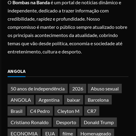
O
Bombas na Banda
é um portal de notícias dinâmico e
registo criminal
2
independente, dedicado a trazer informação com
Posted on 3 months ago
credibilidade, rapidez e profundidade. Nosso
Nike vai despedir 1.400 trabalhadores
compromisso é manter o público sempre atualizado sobre
para apostar em automação e
os principais acontecimentos da atualidade, cobrindo
simplificar operações
temas que vão desde política, economia e sociedade até
Posted on 3 months ago
3
entretenimento, cultura e desporto.
Papa Leão XIV em Malabo: “Nome de
ANGOLA
Deus não pode ser profanado por
desejo de domínio”
Posted on 4 months ago
50 anos de independência
2026
Abuso sexual
4
ANGOLA
Argentina
baixar
Barcelona
Irão reabre Estreito de Ormuz
Brasil
C4 Pedro
Cleyton M
CR7
durante trégua de 10 dias entre Israel
e Líbano
Cristiano Ronaldo
Desporto
Donald Trump
Posted on 4 months ago
5
ECONOMIA
EUA
filme
Homenageado