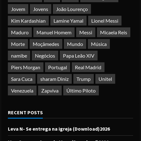
Jovem
Jovens
João Lourenço
Kim Kardashian
Lamine Yamal
Lionel Messi
Maduro
Manuel Homem
Messi
Micaela Reis
Morte
Moçâmedes
Mundo
Música
namibe
Negócios
Papa Leão XIV
Piers Morgan
Portugal
Real Madrid
Sara Cuca
sharam Diniz
Trump
Unitel
Venezuela
Zapviva
Último Piloto
RECENT POSTS
Leva N- Se entrega na igreja (Download)2026