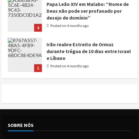
Papa Leão XIV em Malabo: “Nome de
Deus não pode ser profanado por
desejo de domínio”
Posted on 4 months ago
4
Irão reabre Estreito de Ormuz
durante trégua de 10 dias entre Israel
e Líbano
Posted on 4 months ago
5
Conflito por água deixa mais de 40
mortos no leste do Chade
Posted on 3 months ago
1
Cole Allen, Suspeito do tiroteio no
SOBRE NÓS
Jantar dos Correspondentes da Casa
Branca agiu sozinho e não tem