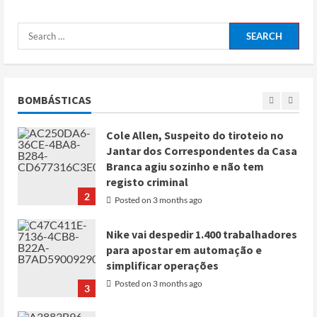
Posted on 4 months ago
5
Conflito por água deixa mais de 40
mortos no leste do Chade
Posted on 3 months ago
BOMBÁSTICAS
1
Cole Allen, Suspeito do tiroteio no
Jantar dos Correspondentes da Casa
Branca agiu sozinho e não tem
registo criminal
2
Posted on 3 months ago
Nike vai despedir 1.400 trabalhadores
para apostar em automação e
simplificar operações
Posted on 3 months ago
3