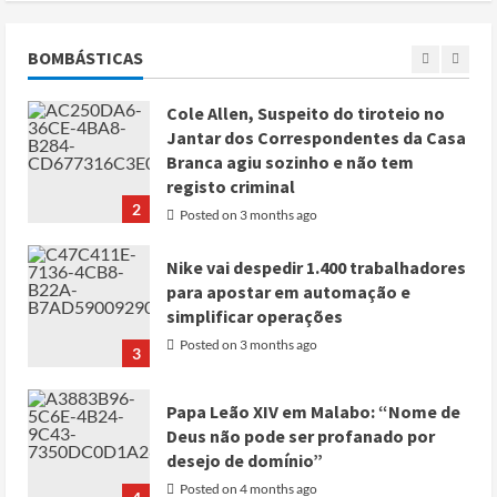
mortos no leste do Chade
Posted on 3 months ago
BOMBÁSTICAS
1
Cole Allen, Suspeito do tiroteio no
Jantar dos Correspondentes da Casa
Branca agiu sozinho e não tem
registo criminal
2
Posted on 3 months ago
Nike vai despedir 1.400 trabalhadores
para apostar em automação e
simplificar operações
Posted on 3 months ago
3
Papa Leão XIV em Malabo: “Nome de
Deus não pode ser profanado por
desejo de domínio”
Posted on 4 months ago