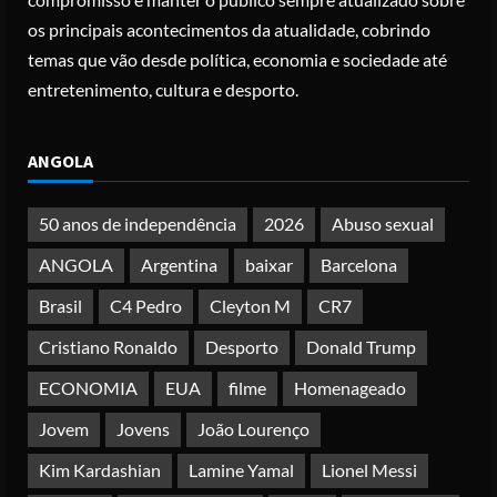
para apostar em automação e
os principais acontecimentos da atualidade, cobrindo
simplificar operações
temas que vão desde política, economia e sociedade até
Posted on 3 months ago
3
entretenimento, cultura e desporto.
Papa Leão XIV em Malabo: “Nome de
ANGOLA
Deus não pode ser profanado por
desejo de domínio”
Posted on 4 months ago
50 anos de independência
2026
Abuso sexual
4
ANGOLA
Argentina
baixar
Barcelona
Irão reabre Estreito de Ormuz
Brasil
C4 Pedro
Cleyton M
CR7
durante trégua de 10 dias entre Israel
e Líbano
Cristiano Ronaldo
Desporto
Donald Trump
Posted on 4 months ago
5
ECONOMIA
EUA
filme
Homenageado
Jovem
Jovens
João Lourenço
Kim Kardashian
Lamine Yamal
Lionel Messi