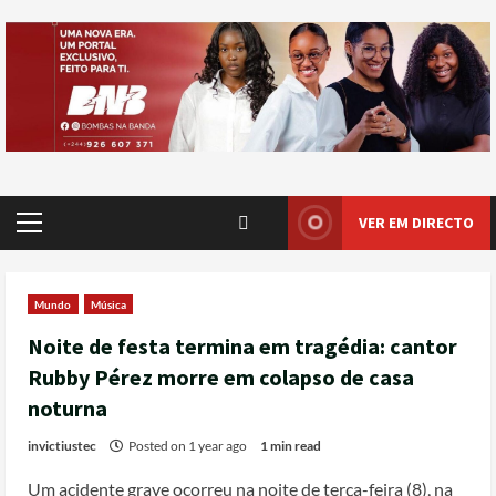
VER EM DIRECTO
Mundo
Música
Noite de festa termina em tragédia: cantor
Rubby Pérez morre em colapso de casa
noturna
invictiustec
Posted on 1 year ago
1 min read
Um acidente grave ocorreu na noite de terça-feira (8), na