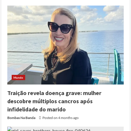
Mundo
Traição revela doença grave: mulher
descobre múltiplos cancros após
Cole Allen, Suspeito do tiroteio no
Jantar dos Correspondentes da Casa
infidelidade do marido
Branca agiu sozinho e não tem
Bombas Na Banda
Posted on 4 months ago
registo criminal
2
Posted on 3 months ago