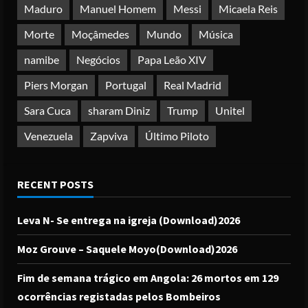
Maduro
Manuel Homem
Messi
Micaela Reis
Morte
Moçâmedes
Mundo
Música
namibe
Negócios
Papa Leão XIV
Piers Morgan
Portugal
Real Madrid
Sara Cuca
sharam Diniz
Trump
Unitel
Venezuela
Zapviva
Último Piloto
RECENT POSTS
Leva N- Se entrega na igreja (Download)2026
Moz Grouve – Saquele Moyo(Download)2026
Fim de semana trágico em Angola: 26 mortos em 129
ocorrências registadas pelos Bombeiros