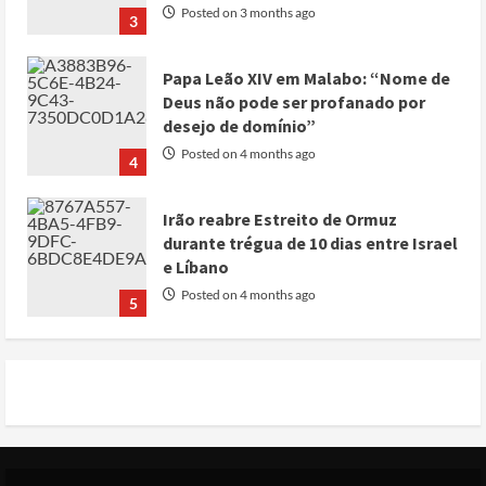
Posted on 3 months ago
3
Papa Leão XIV em Malabo: “Nome de
Deus não pode ser profanado por
desejo de domínio”
Posted on 4 months ago
4
Irão reabre Estreito de Ormuz
durante trégua de 10 dias entre Israel
e Líbano
Posted on 4 months ago
5
Conflito por água deixa mais de 40
mortos no leste do Chade
Posted on 3 months ago
1