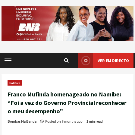
VER EM DIRECTO
Política
Franco Mufinda homenageado no Namibe:
“Foi a vez do Governo Provincial reconhecer
o meu desempenho”
Bombas Na Banda
Posted on 9 months ago
1 min read