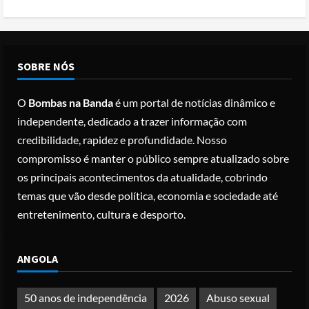
Posted on 3 months ago
1
Cole Allen, Suspeito do tiroteio no
SOBRE NÓS
Jantar dos Correspondentes da Casa
Branca agiu sozinho e não tem
O
Bombas na Banda
é um portal de notícias dinâmico e
registo criminal
2
independente, dedicado a trazer informação com
Posted on 3 months ago
credibilidade, rapidez e profundidade. Nosso
Nike vai despedir 1.400 trabalhadores
compromisso é manter o público sempre atualizado sobre
para apostar em automação e
os principais acontecimentos da atualidade, cobrindo
simplificar operações
temas que vão desde política, economia e sociedade até
Posted on 3 months ago
3
entretenimento, cultura e desporto.
Papa Leão XIV em Malabo: “Nome de
ANGOLA
Deus não pode ser profanado por
desejo de domínio”
Posted on 4 months ago
50 anos de independência
2026
Abuso sexual
4