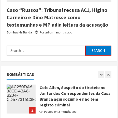
Posted on 4 months ago
4
Caso “Russos”: Tribunal recusa ACJ, Higino
Carneiro e Dino Matrosse como
Irão reabre Estreito de Ormuz
testemunhas e MP adia leitura da acusação
durante trégua de 10 dias entre Israel
Bombas Na Banda
Posted on 4 months ago
e Líbano
Posted on 4 months ago
5
Conflito por água deixa mais de 40
mortos no leste do Chade
Posted on 3 months ago
BOMBÁSTICAS
1
Cole Allen, Suspeito do tiroteio no
Jantar dos Correspondentes da Casa
Branca agiu sozinho e não tem
registo criminal
2
Posted on 3 months ago