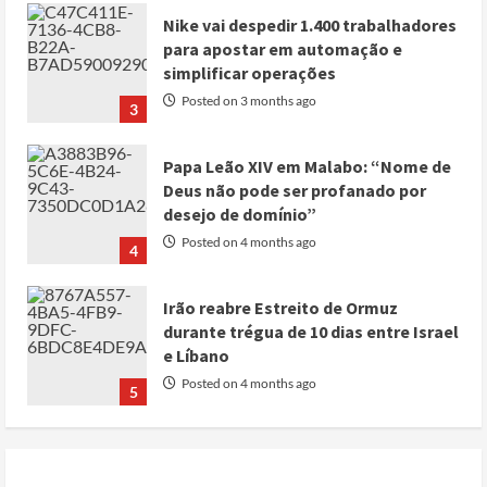
Nike vai despedir 1.400 trabalhadores
para apostar em automação e
simplificar operações
Posted on 3 months ago
3
Papa Leão XIV em Malabo: “Nome de
Deus não pode ser profanado por
desejo de domínio”
Posted on 4 months ago
4
Irão reabre Estreito de Ormuz
durante trégua de 10 dias entre Israel
e Líbano
Posted on 4 months ago
5
Conflito por água deixa mais de 40
mortos no leste do Chade