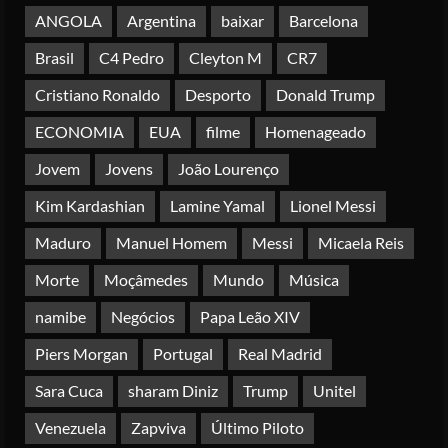
ANGOLA
Argentina
baixar
Barcelona
Irão reabre Estreito de Ormuz
Brasil
C4 Pedro
Cleyton M
CR7
durante trégua de 10 dias entre Israel
e Líbano
Cristiano Ronaldo
Desporto
Donald Trump
Posted on 4 months ago
5
ECONOMIA
EUA
filme
Homenageado
Jovem
Jovens
João Lourenço
Kim Kardashian
Lamine Yamal
Lionel Messi
Maduro
Manuel Homem
Messi
Micaela Reis
Morte
Moçâmedes
Mundo
Música
namibe
Negócios
Papa Leão XIV
Piers Morgan
Portugal
Real Madrid
Sara Cuca
sharam Diniz
Trump
Unitel
Venezuela
Zapviva
Último Piloto