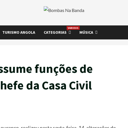
VARIOUS
TURISMO ANGOLA
CATEGORIAS
MÚSICA
assume funções de
hefe da Casa Civil
renço, realizou nesta sexta-feira, 14, alterações de