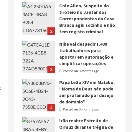
Cole Allen, Suspeito do
tiroteio no Jantar dos
Correspondentes da Casa
Branca agiu sozinho e não
2
tem registo criminal
Posted on 3 months ago
Nike vai despedir 1.400
trabalhadores para
apostar em automação e
simplificar operações
3
Posted on 3 months ago
Papa Leão XIV em Malabo:
s
“Nome de Deus não pode
ser profanado por desejo
de domínio”
4
Posted on 3 months ago
Irão reabre Estreito de
Ormuz durante trégua de