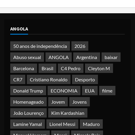
ANGOLA
50 anos de independência
2026
Abuso sexual
ANGOLA
Argentina
baixar
Barcelona
Brasil
C4 Pedro
Cleyton M
CR7
Cristiano Ronaldo
Desporto
Donald Trump
ECONOMIA
EUA
filme
Homenageado
Jovem
Jovens
João Lourenço
Kim Kardashian
Lamine Yamal
Lionel Messi
Maduro