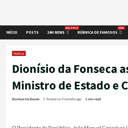
MULTIPLE
NEW
INÍCIO
POSTS
24H NEWS
RÚBRICA DE FAMOSOS
Política
Dionísio da Fonseca 
Ministro de Estado e C
Bombas Na Banda
Posted on 9 months ago
1 min read
O Presidente da República, João Manuel Gonçalves Lou