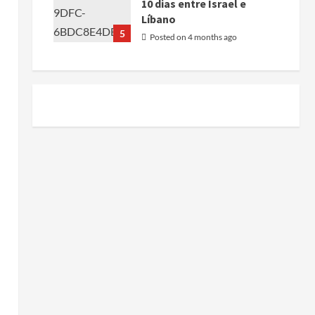
10 dias entre Israel e
Líbano
5
Posted on 4 months ago