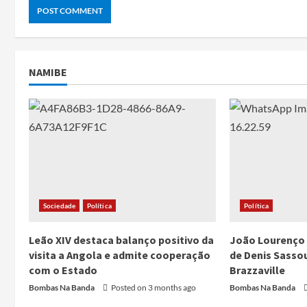
NAMIBE
Sociedade
Política
Política
Leão XIV destaca balanço positivo da
João Lourenço 
visita a Angola e admite cooperação
de Denis Sass
com o Estado
Brazzaville
Bombas Na Banda
Posted on 3 months ago
Bombas Na Banda