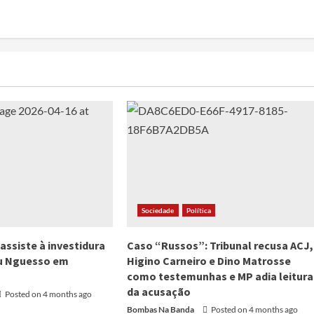
Sociedade
Política
assiste à investidura
Caso “Russos”: Tribunal recusa ACJ,
ou Nguesso em
Higino Carneiro e Dino Matrosse
como testemunhas e MP adia leitura
da acusação
Posted on 4 months ago
Bombas Na Banda
Posted on 4 months ago