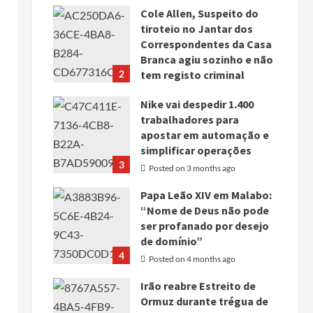
Cole Allen, Suspeito do
tiroteio no Jantar dos
Correspondentes da Casa
Branca agiu sozinho e não
2
tem registo criminal
Posted on 3 months ago
Nike vai despedir 1.400
trabalhadores para
apostar em automação e
simplificar operações
3
Posted on 3 months ago
Papa Leão XIV em Malabo:
“Nome de Deus não pode
ser profanado por desejo
de domínio”
4
Posted on 4 months ago
Irão reabre Estreito de
Ormuz durante trégua de