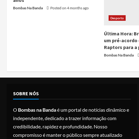
anos
Bombas Na Banda
Posted on 4 months ago
Desporto
Última Hora: B
um pré-acordo
Raptors para a
Bombas Na Banda
SOBRE NÓS
O
Bombas na Banda
é um portal de notícias dinâmico e
independente, dedicado a trazer informação com
credibilidade, rapidez e profundidade. Nosso
compromisso é manter o público sempre atualizado