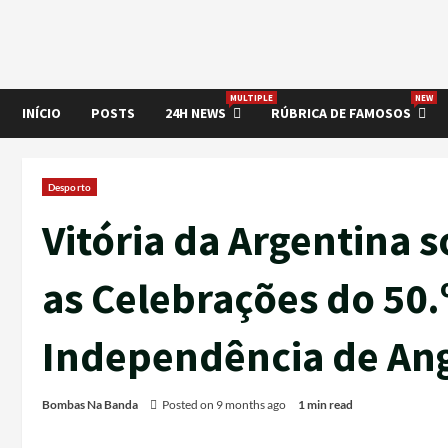
MULTIPLE
NEW
INÍCIO
POSTS
24H NEWS
RÚBRICA DE FAMOSOS
Desporto
Vitória da Argentina 
as Celebrações do 50.
Independência de An
Bombas Na Banda
Posted on 9 months ago
1 min read