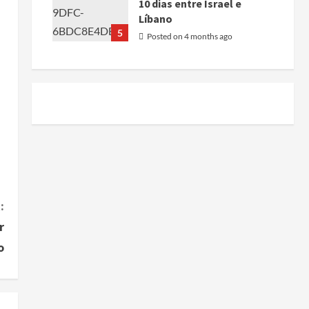
10 dias entre Israel e
Líbano
5
Posted on 4 months ago
:
r
o