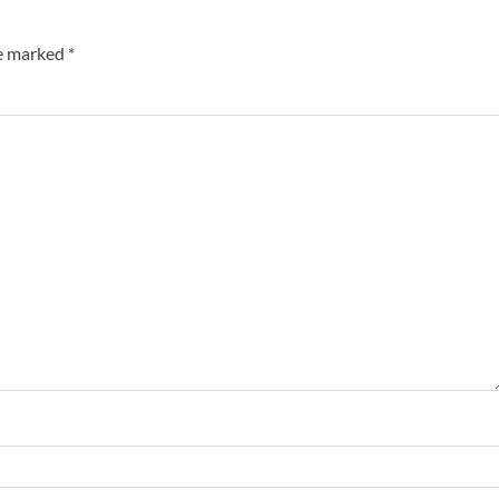
re marked
*