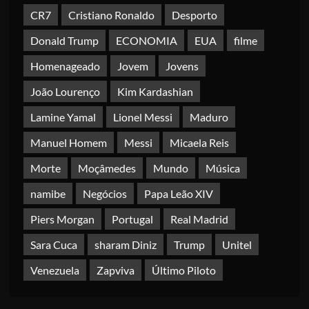
CR7
Cristiano Ronaldo
Desporto
Donald Trump
ECONOMIA
EUA
filme
Homenageado
Jovem
Jovens
João Lourenço
Kim Kardashian
Lamine Yamal
Lionel Messi
Maduro
Manuel Homem
Messi
Micaela Reis
Morte
Moçâmedes
Mundo
Música
namibe
Negócios
Papa Leão XIV
Piers Morgan
Portugal
Real Madrid
Sara Cuca
sharam Diniz
Trump
Unitel
Venezuela
Zapviva
Último Piloto