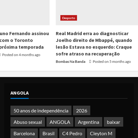
Desporto
runo Fernando assinou
Real Madrid erra ao diagnosticar
 com o Toronto
Joelho direito de Mbappé, quando
 próxima temporada
lesão Estava no esquerdo: Craque
sofre atraso na recuperação
Posted on 4 months ago
Bombas Na Banda
Posted on 5 months ago
ANGOLA
50 anos de independência
2026
Abuso sexual
ANGOLA
Argentina
baixar
Barcelona
Brasil
C4 Pedro
Cleyton M