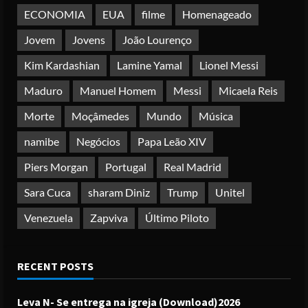
5
ECONOMIA
EUA
filme
Homenageado
Jovem
Jovens
João Lourenço
Kim Kardashian
Lamine Yamal
Lionel Messi
Maduro
Manuel Homem
Messi
Micaela Reis
Morte
Moçâmedes
Mundo
Música
namibe
Negócios
Papa Leão XIV
Piers Morgan
Portugal
Real Madrid
Sara Cuca
sharam Diniz
Trump
Unitel
Venezuela
Zapviva
Último Piloto
RECENT POSTS
Leva N- Se entrega na igreja (Download)2026