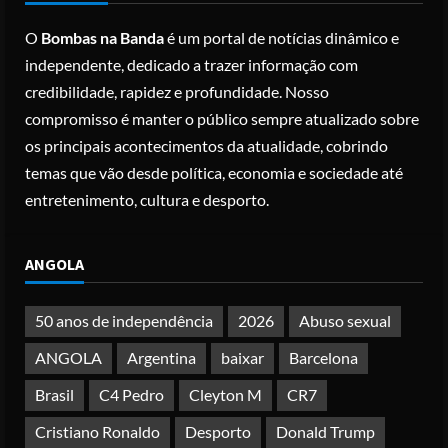
Branca agiu sozinho e não tem
O
Bombas na Banda
é um portal de notícias dinâmico e
registo criminal
2
independente, dedicado a trazer informação com
Posted on 3 months ago
credibilidade, rapidez e profundidade. Nosso
Nike vai despedir 1.400 trabalhadores
compromisso é manter o público sempre atualizado sobre
para apostar em automação e
os principais acontecimentos da atualidade, cobrindo
simplificar operações
temas que vão desde política, economia e sociedade até
Posted on 4 months ago
3
entretenimento, cultura e desporto.
Papa Leão XIV em Malabo: “Nome de
ANGOLA
Deus não pode ser profanado por
desejo de domínio”
Posted on 4 months ago
50 anos de independência
2026
Abuso sexual
4
ANGOLA
Argentina
baixar
Barcelona
Irão reabre Estreito de Ormuz
Brasil
C4 Pedro
Cleyton M
CR7
durante trégua de 10 dias entre Israel
e Líbano
Cristiano Ronaldo
Desporto
Donald Trump
Posted on 4 months ago