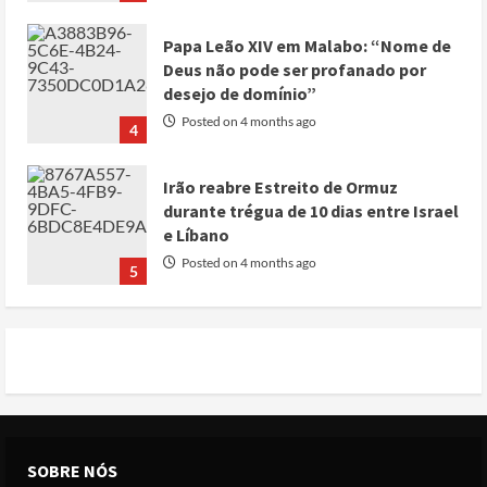
Papa Leão XIV em Malabo: “Nome de
Deus não pode ser profanado por
desejo de domínio”
Posted on 4 months ago
4
Irão reabre Estreito de Ormuz
durante trégua de 10 dias entre Israel
e Líbano
Posted on 4 months ago
5
Conflito por água deixa mais de 40
mortos no leste do Chade
Posted on 3 months ago
1
Cole Allen, Suspeito do tiroteio no
SOBRE NÓS
Jantar dos Correspondentes da Casa