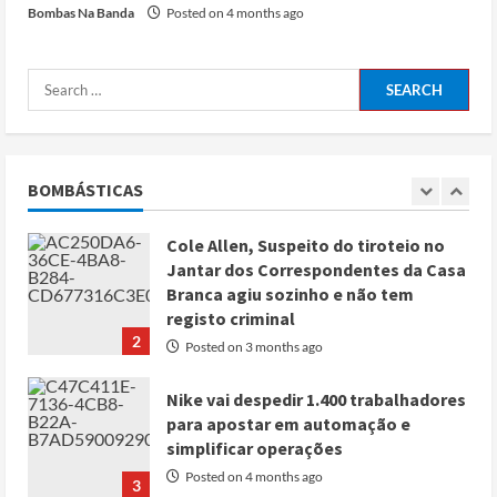
Bombas Na Banda
Posted on 4 months ago
e Líbano
Posted on 4 months ago
5
Conflito por água deixa mais de 40
mortos no leste do Chade
Posted on 3 months ago
BOMBÁSTICAS
1
Cole Allen, Suspeito do tiroteio no
Jantar dos Correspondentes da Casa
Branca agiu sozinho e não tem
registo criminal
2
Posted on 3 months ago
Nike vai despedir 1.400 trabalhadores
para apostar em automação e
simplificar operações
Posted on 4 months ago
3