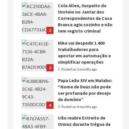
Cole Allen, Suspeito do
tiroteio no Jantar dos
Correspondentes da Casa
Branca agiu sozinho e não
2
tem registo criminal
Posted on 3 months ago
Nike vai despedir 1.400
trabalhadores para
apostar em automação e
simplificar operações
3
Posted on 3 months ago
Papa Leão XIV em Malabo:
“Nome de Deus não pode
ser profanado por desejo
de domínio”
4
Posted on 4 months ago
Irão reabre Estreito de
Ormuz durante trégua de