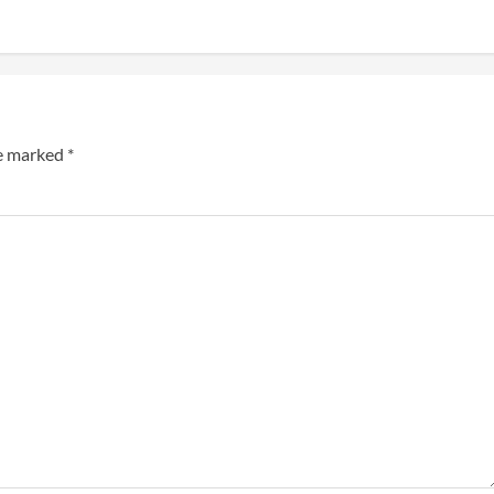
re marked
*