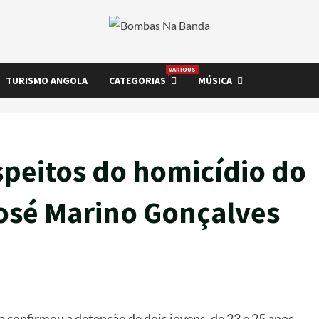
VARIOUS
TURISMO ANGOLA
CATEGORIAS
MÚSICA
speitos do homicídio do
osé Marino Gonçalves
confirmou a detenção de dois jovens, de 23 e 25 anos,