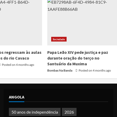
Sociedade
os regressam às aulas
Papa Leão XIV pede justiça e paz
s do rio Cavaco
durante oração do terço no
Santuário da Muxima
Posted on 4 months ago
Bombas Na Banda
Posted on 4 months ago
ANGOLA
50 anos de independência
2026