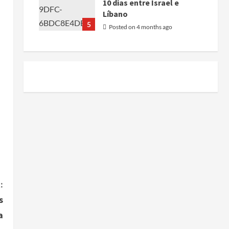
10 dias entre Israel e
Líbano
5
Posted on 4 months ago
:
s
a