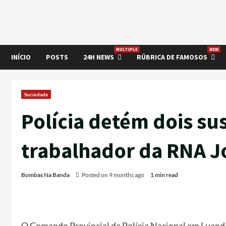
MULTIPLE
NEW
INÍCIO
POSTS
24H NEWS
RÚBRICA DE FAMOSOS
Sociedade
Polícia detém dois su
trabalhador da RNA J
Bombas Na Banda
Posted on 9 months ago
1 min read
O Comando Provincial da Polícia Nacional em Luanda 