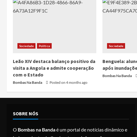
Sociedade
Política
Sociedade
Leão XIV destaca balanço positivo da
Benguela: alun
visita a Angola e admite cooperação
após inundaçõe
com o Estado
Bombas Na Banda
Bombas Na Banda
Posted on 4 months ago
SOBRE NÓS
O
Bombas na Banda
é um portal de notícias dinâmico e