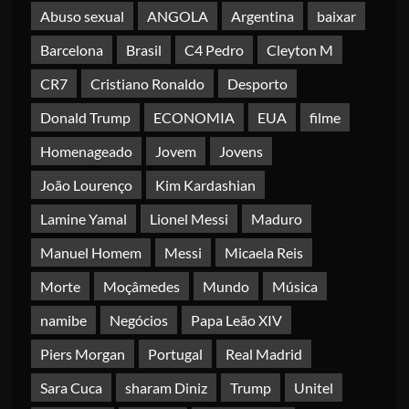
Abuso sexual
ANGOLA
Argentina
baixar
Barcelona
Brasil
C4 Pedro
Cleyton M
CR7
Cristiano Ronaldo
Desporto
Donald Trump
ECONOMIA
EUA
filme
Homenageado
Jovem
Jovens
João Lourenço
Kim Kardashian
Lamine Yamal
Lionel Messi
Maduro
Manuel Homem
Messi
Micaela Reis
Morte
Moçâmedes
Mundo
Música
namibe
Negócios
Papa Leão XIV
Piers Morgan
Portugal
Real Madrid
Sara Cuca
sharam Diniz
Trump
Unitel