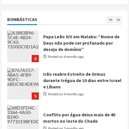
Deus não pode ser profanado por
desejo de domínio”
BOMBÁSTICAS
Posted on 4 months ago
4
Irão reabre Estreito de Ormuz
durante trégua de 10 dias entre Israel
e Líbano
Posted on 4 months ago
5
Conflito por água deixa mais de 40
mortos no leste do Chade
Posted on 3 months ago
1
Cole Allen, Suspeito do tiroteio no
Jantar dos Correspondentes da Casa
Branca agiu sozinho e não tem
registo criminal