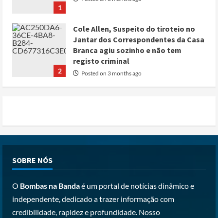
2
Posted on 3 months ago
Nike vai despedir 1.400 trabalhadores
para apostar em automação e
simplificar operações
Posted on 3 months ago
3
Papa Leão XIV em Malabo: “Nome de
Deus não pode ser profanado por
desejo de domínio”
Posted on 4 months ago
4
Irão reabre Estreito de Ormuz
SOBRE NÓS
durante trégua de 10 dias entre Israel
e Líbano
O
Bombas na Banda
é um portal de notícias dinâmico e
Posted on 4 months ago
5
independente, dedicado a trazer informação com
credibilidade, rapidez e profundidade. Nosso