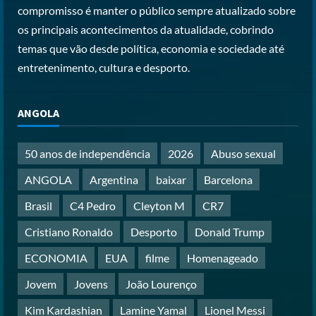
compromisso é manter o público sempre atualizado sobre
os principais acontecimentos da atualidade, cobrindo
temas que vão desde política, economia e sociedade até
entretenimento, cultura e desporto.
ANGOLA
50 anos de independência
2026
Abuso sexual
ANGOLA
Argentina
baixar
Barcelona
Brasil
C4 Pedro
Cleyton M
CR7
Cristiano Ronaldo
Desporto
Donald Trump
ECONOMIA
EUA
filme
Homenageado
Jovem
Jovens
João Lourenço
Kim Kardashian
Lamine Yamal
Lionel Messi