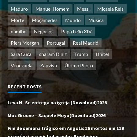
Maduro
Manuel Homem
Messi
Micaela Reis
Morte
Moçâmedes
Mundo
Música
namibe
Negócios
Papa Leão XIV
Piers Morgan
Portugal
Real Madrid
Sara Cuca
sharam Diniz
Trump
Unitel
Venezuela
Zapviva
Último Piloto
RECENT POSTS
Leva N- Se entrega na igreja (Download)2026
Moz Grouve – Saquele Moyo(Download)2026
Fim de semana trágico em Angola: 26 mortos em 129
ocorrências registadas pelos Bombeiros