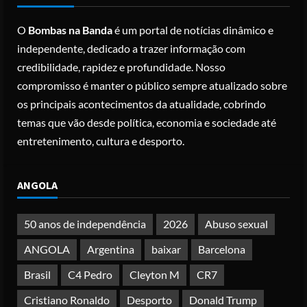
Jantar dos Correspondentes da Casa
Branca agiu sozinho e não tem
O
Bombas na Banda
é um portal de notícias dinâmico e
registo criminal
2
independente, dedicado a trazer informação com
Posted on 3 months ago
credibilidade, rapidez e profundidade. Nosso
Nike vai despedir 1.400 trabalhadores
compromisso é manter o público sempre atualizado sobre
para apostar em automação e
os principais acontecimentos da atualidade, cobrindo
simplificar operações
temas que vão desde política, economia e sociedade até
Posted on 3 months ago
3
entretenimento, cultura e desporto.
Papa Leão XIV em Malabo: “Nome de
ANGOLA
Deus não pode ser profanado por
desejo de domínio”
Posted on 4 months ago
50 anos de independência
2026
Abuso sexual
4
ANGOLA
Argentina
baixar
Barcelona
Irão reabre Estreito de Ormuz
Brasil
C4 Pedro
Cleyton M
CR7
durante trégua de 10 dias entre Israel
e Líbano
Cristiano Ronaldo
Desporto
Donald Trump