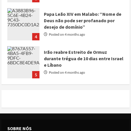
Papa Leão XIV em Malabo: “Nome de
Deus não pode ser profanado por
desejo de domínio”
Posted on 4 months ago
4
Irão reabre Estreito de Ormuz
durante trégua de 10 dias entre Israel
e Líbano
Posted on 4 months ago
5
Conflito por água deixa mais de 40
mortos no leste do Chade
Posted on 3 months ago
1
Cole Allen, Suspeito do tiroteio no
SOBRE NÓS