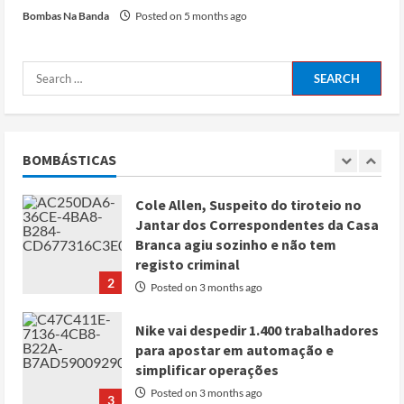
Bombas Na Banda
Posted on 5 months ago
e Líbano
Posted on 4 months ago
5
Conflito por água deixa mais de 40
mortos no leste do Chade
Posted on 3 months ago
BOMBÁSTICAS
1
Cole Allen, Suspeito do tiroteio no
Jantar dos Correspondentes da Casa
Branca agiu sozinho e não tem
registo criminal
2
Posted on 3 months ago
Nike vai despedir 1.400 trabalhadores
para apostar em automação e
simplificar operações
Posted on 3 months ago
3