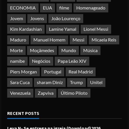
Posted on 4 months ago
5
ECONOMIA
EUA
filme
Homenageado
Jovem
Jovens
João Lourenço
Kim Kardashian
Lamine Yamal
Lionel Messi
Maduro
Manuel Homem
Messi
Micaela Reis
Morte
Moçâmedes
Mundo
Música
namibe
Negócios
Papa Leão XIV
Piers Morgan
Portugal
Real Madrid
Sara Cuca
sharam Diniz
Trump
Unitel
Venezuela
Zapviva
Último Piloto
RECENT POSTS
Leva N- Se entrega na igreja (Download)2026