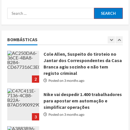
Posted on 4 months ago
5
Conflito por água deixa mais de 40
mortos no leste do Chade
Posted on 3 months ago
BOMBÁSTICAS
1
Cole Allen, Suspeito do tiroteio no
Jantar dos Correspondentes da Casa
Branca agiu sozinho e não tem
registo criminal
2
Posted on 3 months ago
Nike vai despedir 1.400 trabalhadores
para apostar em automação e
simplificar operações
Posted on 3 months ago
3