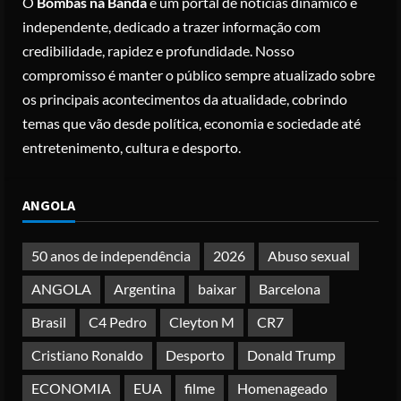
O
Bombas na Banda
é um portal de notícias dinâmico e
registo criminal
2
independente, dedicado a trazer informação com
Posted on 3 months ago
credibilidade, rapidez e profundidade. Nosso
Nike vai despedir 1.400 trabalhadores
compromisso é manter o público sempre atualizado sobre
para apostar em automação e
os principais acontecimentos da atualidade, cobrindo
simplificar operações
temas que vão desde política, economia e sociedade até
Posted on 3 months ago
3
entretenimento, cultura e desporto.
Papa Leão XIV em Malabo: “Nome de
ANGOLA
Deus não pode ser profanado por
desejo de domínio”
Posted on 4 months ago
50 anos de independência
2026
Abuso sexual
4
ANGOLA
Argentina
baixar
Barcelona
Irão reabre Estreito de Ormuz
Brasil
C4 Pedro
Cleyton M
CR7
durante trégua de 10 dias entre Israel
e Líbano
Cristiano Ronaldo
Desporto
Donald Trump
Posted on 4 months ago
5
ECONOMIA
EUA
filme
Homenageado