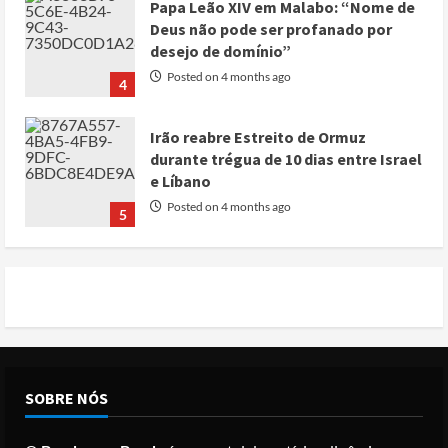
Papa Leão XIV em Malabo: “Nome de
Deus não pode ser profanado por
desejo de domínio”
Posted on 4 months ago
4
Irão reabre Estreito de Ormuz
durante trégua de 10 dias entre Israel
e Líbano
Posted on 4 months ago
5
Conflito por água deixa mais de 40
mortos no leste do Chade
Posted on 3 months ago
1
Cole Allen, Suspeito do tiroteio no
SOBRE NÓS
Jantar dos Correspondentes da Casa
Branca agiu sozinho e não tem