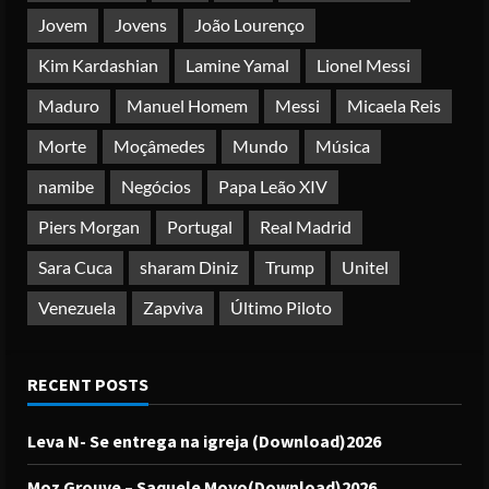
Jovem
Jovens
João Lourenço
Kim Kardashian
Lamine Yamal
Lionel Messi
Maduro
Manuel Homem
Messi
Micaela Reis
Morte
Moçâmedes
Mundo
Música
namibe
Negócios
Papa Leão XIV
Piers Morgan
Portugal
Real Madrid
Sara Cuca
sharam Diniz
Trump
Unitel
Venezuela
Zapviva
Último Piloto
RECENT POSTS
Leva N- Se entrega na igreja (Download)2026
Moz Grouve – Saquele Moyo(Download)2026