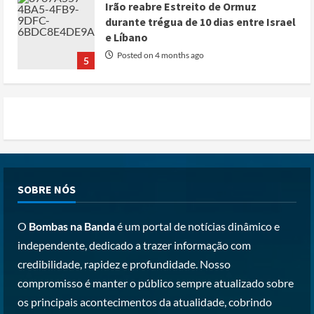
Irão reabre Estreito de Ormuz
durante trégua de 10 dias entre Israel
e Líbano
Posted on 4 months ago
5
Conflito por água deixa mais de 40
mortos no leste do Chade
Posted on 3 months ago
1
Cole Allen, Suspeito do tiroteio no
SOBRE NÓS
Jantar dos Correspondentes da Casa
Branca agiu sozinho e não tem
O
Bombas na Banda
é um portal de notícias dinâmico e
registo criminal
2
independente, dedicado a trazer informação com
Posted on 3 months ago
credibilidade, rapidez e profundidade. Nosso
Nike vai despedir 1.400 trabalhadores
compromisso é manter o público sempre atualizado sobre
para apostar em automação e
os principais acontecimentos da atualidade, cobrindo
simplificar operações