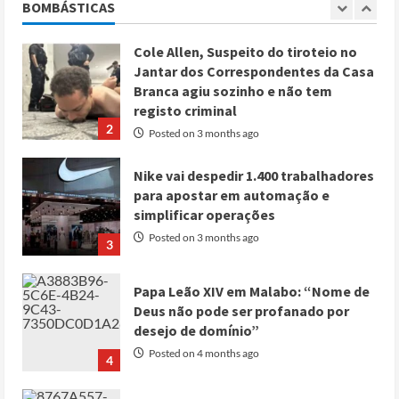
BOMBÁSTICAS
1
Cole Allen, Suspeito do tiroteio no
Jantar dos Correspondentes da Casa
Branca agiu sozinho e não tem
registo criminal
2
Posted on 3 months ago
Nike vai despedir 1.400 trabalhadores
para apostar em automação e
simplificar operações
Posted on 3 months ago
3
Papa Leão XIV em Malabo: “Nome de
Deus não pode ser profanado por
desejo de domínio”
Posted on 4 months ago
4