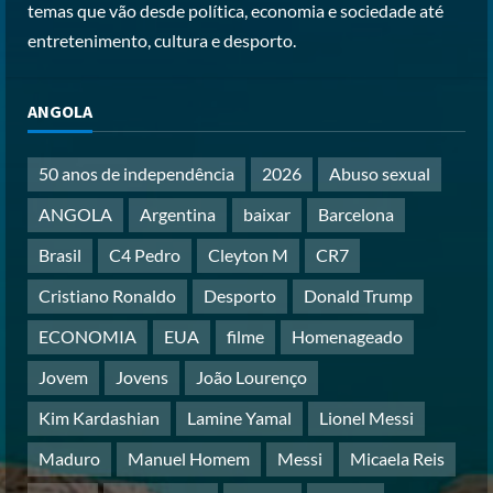
temas que vão desde política, economia e sociedade até
Posted on 3 months ago
3
entretenimento, cultura e desporto.
Papa Leão XIV em Malabo: “Nome de
ANGOLA
Deus não pode ser profanado por
desejo de domínio”
Posted on 4 months ago
50 anos de independência
2026
Abuso sexual
4
ANGOLA
Argentina
baixar
Barcelona
Irão reabre Estreito de Ormuz
Brasil
C4 Pedro
Cleyton M
CR7
durante trégua de 10 dias entre Israel
e Líbano
Cristiano Ronaldo
Desporto
Donald Trump
Posted on 4 months ago
5
ECONOMIA
EUA
filme
Homenageado
Jovem
Jovens
João Lourenço
Kim Kardashian
Lamine Yamal
Lionel Messi
Maduro
Manuel Homem
Messi
Micaela Reis