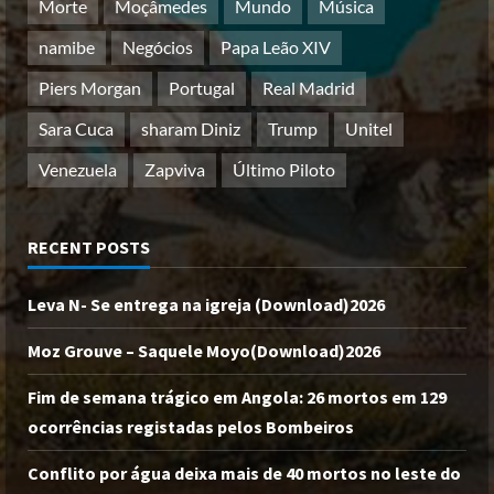
Morte
Moçâmedes
Mundo
Música
namibe
Negócios
Papa Leão XIV
Piers Morgan
Portugal
Real Madrid
Sara Cuca
sharam Diniz
Trump
Unitel
Venezuela
Zapviva
Último Piloto
RECENT POSTS
Leva N- Se entrega na igreja (Download)2026
Moz Grouve – Saquele Moyo(Download)2026
Fim de semana trágico em Angola: 26 mortos em 129
ocorrências registadas pelos Bombeiros
Conflito por água deixa mais de 40 mortos no leste do