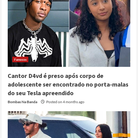
Famosos
Cantor D4vd é preso após corpo de
adolescente ser encontrado no porta-malas
do seu Tesla apreendido
Cole Allen, Suspeito do tiroteio no
Jantar dos Correspondentes da Casa
Bombas Na Banda
Posted on 4 months ago
Branca agiu sozinho e não tem
registo criminal
2
Posted on 3 months ago
Nike vai despedir 1.400 trabalhadores