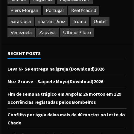
Piers Morgan
Portugal
Real Madrid
Sara Cuca
sharam Diniz
Trump
Unitel
Venezuela
Zapviva
Último Piloto
RECENT POSTS
Leva N- Se entrega na igreja (Download)2026
Moz Grouve – Saquele Moyo(Download)2026
Fim de semana trágico em Angola: 26 mortos em 129
ocorrências registadas pelos Bombeiros
Conflito por água deixa mais de 40 mortos no leste do
Chade