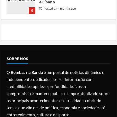
e Líbano
Posted on 4 months ago
5
Conflito por água deixa mais de 40
mortos no leste do Chade
Posted on 3 months ago
1
Cole Allen, Suspeito do tiroteio no
SOBRE NÓS
Jantar dos Correspondentes da Casa
Branca agiu sozinho e não tem
O
Bombas na Banda
é um portal de notícias dinâmico e
registo criminal
2
independente, dedicado a trazer informação com
Posted on 3 months ago
credibilidade, rapidez e profundidade. Nosso
Nike vai despedir 1.400 trabalhadores
compromisso é manter o público sempre atualizado sobre
para apostar em automação e
os principais acontecimentos da atualidade, cobrindo
simplificar operações
temas que vão desde política, economia e sociedade até
Posted on 3 months ago
3
entretenimento, cultura e desporto.