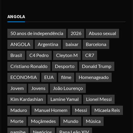
Papa Leão XIV em Malabo: “Nome de
ANGOLA
Deus não pode ser profanado por
desejo de domínio”
Posted on 4 months ago
50 anos de independência
2026
Abuso sexual
4
ANGOLA
Argentina
baixar
Barcelona
Irão reabre Estreito de Ormuz
Brasil
C4 Pedro
Cleyton M
CR7
durante trégua de 10 dias entre Israel
e Líbano
Cristiano Ronaldo
Desporto
Donald Trump
Posted on 4 months ago
5
ECONOMIA
EUA
filme
Homenageado
Jovem
Jovens
João Lourenço
Kim Kardashian
Lamine Yamal
Lionel Messi
Maduro
Manuel Homem
Messi
Micaela Reis
Morte
Moçâmedes
Mundo
Música
namibe
Negócios
Papa Leão XIV