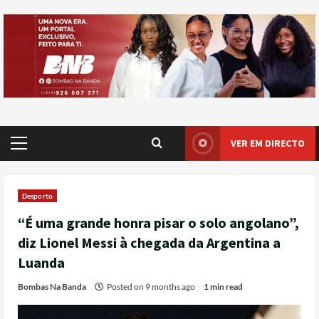
VER EM DIRECTO
Desporto
“É uma grande honra pisar o solo angolano”,
diz Lionel Messi à chegada da Argentina a
Luanda
Bombas Na Banda
Posted on 9 months ago
1 min read