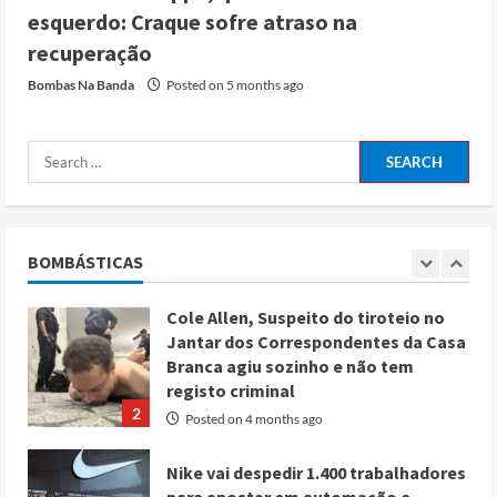
esquerdo: Craque sofre atraso na
Irão reabre Estreito de Ormuz
recuperação
durante trégua de 10 dias entre Israel
Bombas Na Banda
Posted on 5 months ago
e Líbano
Posted on 4 months ago
5
Conflito por água deixa mais de 40
mortos no leste do Chade
Posted on 3 months ago
BOMBÁSTICAS
1
Cole Allen, Suspeito do tiroteio no
Jantar dos Correspondentes da Casa
Branca agiu sozinho e não tem
registo criminal
2
Posted on 4 months ago
Nike vai despedir 1.400 trabalhadores
para apostar em automação e