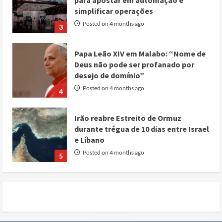
simplificar operações
Posted on 4 months ago
3
Papa Leão XIV em Malabo: “Nome de
Deus não pode ser profanado por
desejo de domínio”
Posted on 4 months ago
4
Irão reabre Estreito de Ormuz
durante trégua de 10 dias entre Israel
e Líbano
Posted on 4 months ago
5
Conflito por água deixa mais de 40
mortos no leste do Chade
Posted on 3 months ago
1