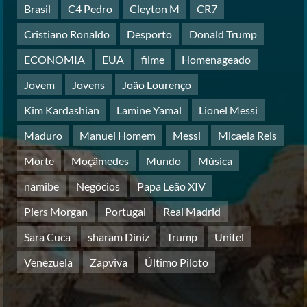
Brasil
C4 Pedro
Cleyton M
CR7
durante trégua de 10 dias entre Israel
e Líbano
Cristiano Ronaldo
Desporto
Donald Trump
Posted on 4 months ago
5
ECONOMIA
EUA
filme
Homenageado
Jovem
Jovens
João Lourenço
Kim Kardashian
Lamine Yamal
Lionel Messi
Maduro
Manuel Homem
Messi
Micaela Reis
Morte
Moçâmedes
Mundo
Música
namibe
Negócios
Papa Leão XIV
Piers Morgan
Portugal
Real Madrid
Sara Cuca
sharam Diniz
Trump
Unitel
Venezuela
Zapviva
Último Piloto