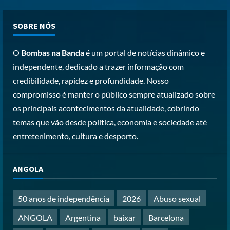
Cole Allen, Suspeito do tiroteio no
SOBRE NÓS
Jantar dos Correspondentes da Casa
Branca agiu sozinho e não tem
O
Bombas na Banda
é um portal de notícias dinâmico e
registo criminal
2
independente, dedicado a trazer informação com
Posted on 4 months ago
credibilidade, rapidez e profundidade. Nosso
Nike vai despedir 1.400 trabalhadores
compromisso é manter o público sempre atualizado sobre
para apostar em automação e
os principais acontecimentos da atualidade, cobrindo
simplificar operações
temas que vão desde política, economia e sociedade até
Posted on 4 months ago
3
entretenimento, cultura e desporto.
Papa Leão XIV em Malabo: “Nome de
ANGOLA
Deus não pode ser profanado por
desejo de domínio”
Posted on 4 months ago
50 anos de independência
2026
Abuso sexual
4
ANGOLA
Argentina
baixar
Barcelona
Irão reabre Estreito de Ormuz