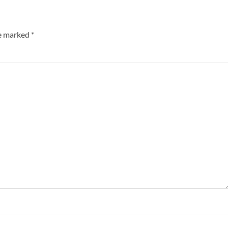
re marked
*