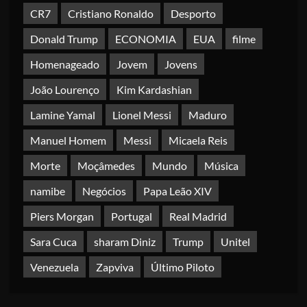
CR7
Cristiano Ronaldo
Desporto
Donald Trump
ECONOMIA
EUA
filme
Homenageado
Jovem
Jovens
João Lourenço
Kim Kardashian
Lamine Yamal
Lionel Messi
Maduro
Manuel Homem
Messi
Micaela Reis
Morte
Moçâmedes
Mundo
Música
namibe
Negócios
Papa Leão XIV
Piers Morgan
Portugal
Real Madrid
Sara Cuca
sharam Diniz
Trump
Unitel
Venezuela
Zapviva
Último Piloto