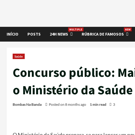
MULTIPLE
NEW
INÍCIO
POSTS
24H NEWS
RÚBRICA DE FAMOSOS
Saúde
Concurso público: Mai
o Ministério da Saúd
Bombas Na Banda
Posted on 8 months ago
1 min read
3
O Ministério da Saúde prepara-se para lançar um nov