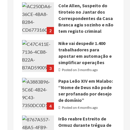
Cole Allen, Suspeito do
tiroteio no Jantar dos
Correspondentes da Casa
Branca agiu sozinho e não
2
tem registo criminal
Posted on 3 months ago
Nike vai despedir 1.400
trabalhadores para
apostar em automação e
simplificar operações
3
Posted on 3 months ago
Papa Leão XIV em Malabo:
“Nome de Deus não pode
ser profanado por desejo
de domínio”
4
Posted on 4 months ago
Irão reabre Estreito de
Ormuz durante trégua de