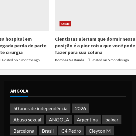
Saúde
a hospital em
Cientistas alertam que dormir nessa
legada perda de parte
posição é a pior coisa que você pode
te cirurgia
fazer para sua coluna
Posted on 5 months ago
Bombas Na Banda
Posted on 5 months ago
ANGOLA
50 anos de independência
2026
Abuso sexual
ANGOLA
Argentina
baixar
Barcelona
Brasil
C4 Pedro
Cleyton M