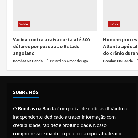
Saúde
Saúde
Vacina contra a raiva custa até 500
Homem process
dólares por pessoa ao Estado
Atlanta após a
angolano
do crânio duran
Bombas Na Banda
Posted on 4 months ago
Bombas Na Banda
SOBRE NÓS
O
Bombas na Banda
é um portal de notícias dinâmico e
independente, dedicado a trazer informação com
credibilidade, rapidez e profundidade. Nosso
compromisso é manter o público sempre atualizado