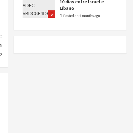
10 dias entre Israel e
Líbano
5
Posted on 4 months ago
:
a
o