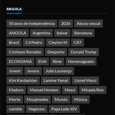
Papa Leão XIV em Malabo: “Nome de
ANGOLA
Deus não pode ser profanado por
desejo de domínio”
Posted on 4 months ago
50 anos de independência
2026
Abuso sexual
4
ANGOLA
Argentina
baixar
Barcelona
Irão reabre Estreito de Ormuz
Brasil
C4 Pedro
Cleyton M
CR7
durante trégua de 10 dias entre Israel
e Líbano
Cristiano Ronaldo
Desporto
Donald Trump
Posted on 4 months ago
5
ECONOMIA
EUA
filme
Homenageado
Jovem
Jovens
João Lourenço
Kim Kardashian
Lamine Yamal
Lionel Messi
Maduro
Manuel Homem
Messi
Micaela Reis
Morte
Moçâmedes
Mundo
Música
namibe
Negócios
Papa Leão XIV