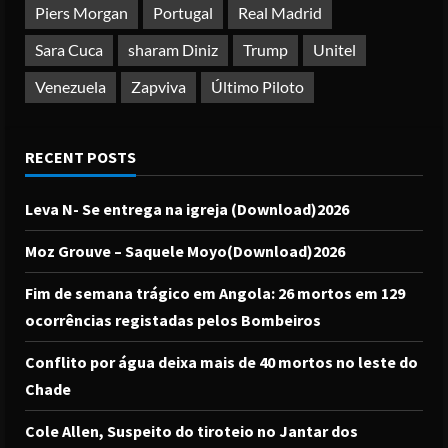
Piers Morgan
Portugal
Real Madrid
Sara Cuca
sharam Diniz
Trump
Unitel
Venezuela
Zapviva
Último Piloto
RECENT POSTS
Leva N- Se entrega na igreja (Download)2026
Moz Grouve – Saquele Moyo(Download)2026
Fim de semana trágico em Angola: 26 mortos em 129
ocorrências registadas pelos Bombeiros
Conflito por água deixa mais de 40 mortos no leste do
Chade
Cole Allen, Suspeito do tiroteio no Jantar dos