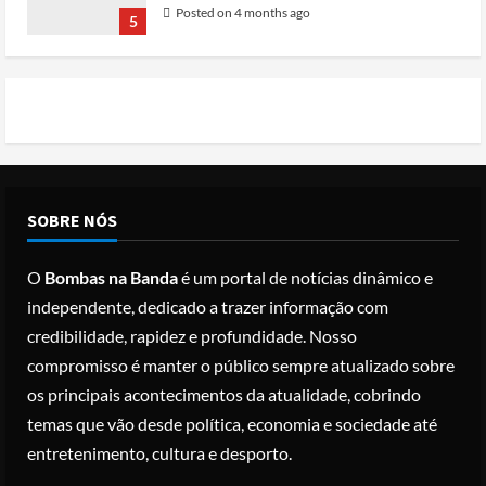
Posted on 4 months ago
5
Conflito por água deixa mais de 40
mortos no leste do Chade
Posted on 3 months ago
1
Cole Allen, Suspeito do tiroteio no
SOBRE NÓS
Jantar dos Correspondentes da Casa
Branca agiu sozinho e não tem
O
Bombas na Banda
é um portal de notícias dinâmico e
registo criminal
2
independente, dedicado a trazer informação com
Posted on 3 months ago
credibilidade, rapidez e profundidade. Nosso
Nike vai despedir 1.400 trabalhadores
compromisso é manter o público sempre atualizado sobre
para apostar em automação e
os principais acontecimentos da atualidade, cobrindo
simplificar operações
temas que vão desde política, economia e sociedade até
Posted on 3 months ago
3
entretenimento, cultura e desporto.