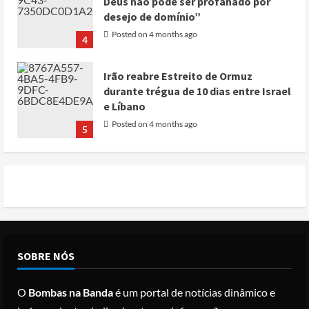
Deus não pode ser profanado por
desejo de domínio”
Posted on 4 months ago
4
Irão reabre Estreito de Ormuz
durante trégua de 10 dias entre Israel
e Líbano
Posted on 4 months ago
5
Conflito por água deixa mais de 40
mortos no leste do Chade
Posted on 3 months ago
1
Cole Allen, Suspeito do tiroteio no
SOBRE NÓS
Jantar dos Correspondentes da Casa
Branca agiu sozinho e não tem
O
Bombas na Banda
é um portal de notícias dinâmico e
registo criminal
2