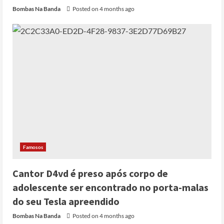
Bombas Na Banda
Posted on 4 months ago
Famosos
Cantor D4vd é preso após corpo de
adolescente ser encontrado no porta-malas
do seu Tesla apreendido
Cole Allen, Suspeito do tiroteio no
Jantar dos Correspondentes da Casa
Bombas Na Banda
Posted on 4 months ago