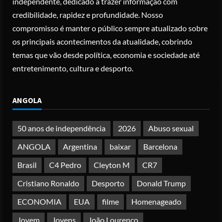
independente, dedicado a trazer informação com
Posted on 3 months ago
credibilidade, rapidez e profundidade. Nosso
Nike vai despedir 1.400 trabalhadores
compromisso é manter o público sempre atualizado sobre
para apostar em automação e
os principais acontecimentos da atualidade, cobrindo
simplificar operações
temas que vão desde política, economia e sociedade até
Posted on 4 months ago
3
entretenimento, cultura e desporto.
Papa Leão XIV em Malabo: “Nome de
ANGOLA
Deus não pode ser profanado por
desejo de domínio”
Posted on 4 months ago
50 anos de independência
2026
Abuso sexual
4
ANGOLA
Argentina
baixar
Barcelona
Irão reabre Estreito de Ormuz
Brasil
C4 Pedro
Cleyton M
CR7
durante trégua de 10 dias entre Israel
e Líbano
Cristiano Ronaldo
Desporto
Donald Trump
Posted on 4 months ago
5
ECONOMIA
EUA
filme
Homenageado
Jovem
Jovens
João Lourenço