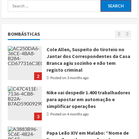
Conflito por água deixa mais de 40
mortos no leste do Chade
Posted on 3 months ago
BOMBÁSTICAS
1
Cole Allen, Suspeito do tiroteio no
Jantar dos Correspondentes da Casa
Branca agiu sozinho e não tem
registo criminal
2
Posted on 3 months ago
Nike vai despedir 1.400 trabalhadores
para apostar em automação e
simplificar operações
Posted on 4 months ago
3
Papa Leão XIV em Malabo: “Nome de