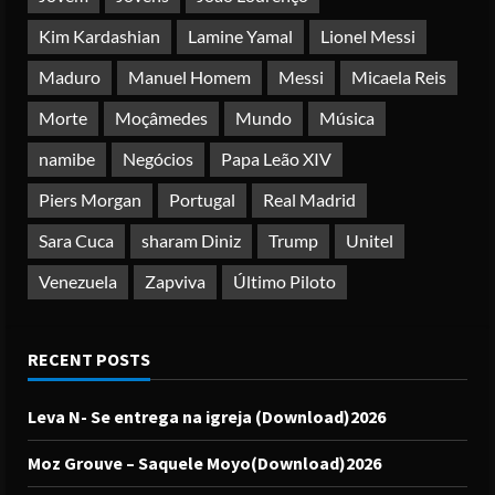
Kim Kardashian
Lamine Yamal
Lionel Messi
Maduro
Manuel Homem
Messi
Micaela Reis
Morte
Moçâmedes
Mundo
Música
namibe
Negócios
Papa Leão XIV
Piers Morgan
Portugal
Real Madrid
Sara Cuca
sharam Diniz
Trump
Unitel
Venezuela
Zapviva
Último Piloto
RECENT POSTS
Leva N- Se entrega na igreja (Download)2026
Moz Grouve – Saquele Moyo(Download)2026