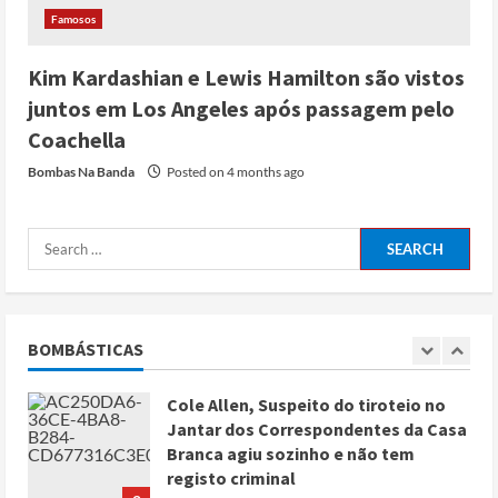
Deus não pode ser profanado por
Famosos
desejo de domínio”
Posted on 4 months ago
4
Kim Kardashian e Lewis Hamilton são vistos
juntos em Los Angeles após passagem pelo
Irão reabre Estreito de Ormuz
Coachella
durante trégua de 10 dias entre Israel
Bombas Na Banda
Posted on 4 months ago
e Líbano
Posted on 4 months ago
5
Conflito por água deixa mais de 40
mortos no leste do Chade
Posted on 3 months ago
BOMBÁSTICAS
1
Cole Allen, Suspeito do tiroteio no
Jantar dos Correspondentes da Casa
Branca agiu sozinho e não tem
registo criminal