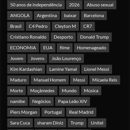
Posted on 4 months ago
50 anos de independência
2026
Abuso sexual
4
ANGOLA
Argentina
baixar
Barcelona
Irão reabre Estreito de Ormuz
Brasil
C4 Pedro
Cleyton M
CR7
durante trégua de 10 dias entre Israel
e Líbano
Cristiano Ronaldo
Desporto
Donald Trump
Posted on 4 months ago
5
ECONOMIA
EUA
filme
Homenageado
Jovem
Jovens
João Lourenço
Kim Kardashian
Lamine Yamal
Lionel Messi
Maduro
Manuel Homem
Messi
Micaela Reis
Morte
Moçâmedes
Mundo
Música
namibe
Negócios
Papa Leão XIV
Piers Morgan
Portugal
Real Madrid
Sara Cuca
sharam Diniz
Trump
Unitel