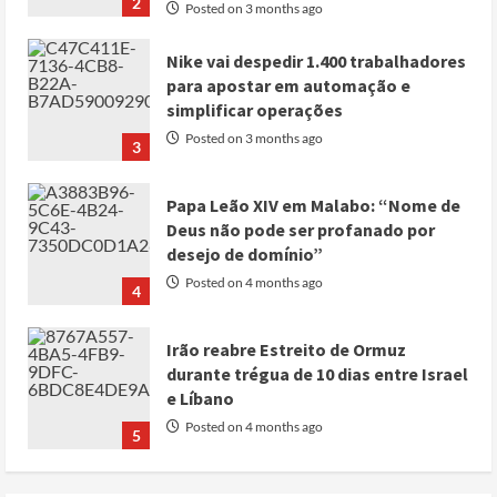
2
Posted on 3 months ago
Nike vai despedir 1.400 trabalhadores
para apostar em automação e
simplificar operações
Posted on 3 months ago
3
Papa Leão XIV em Malabo: “Nome de
Deus não pode ser profanado por
desejo de domínio”
Posted on 4 months ago
4
Irão reabre Estreito de Ormuz
durante trégua de 10 dias entre Israel
e Líbano
Posted on 4 months ago
5