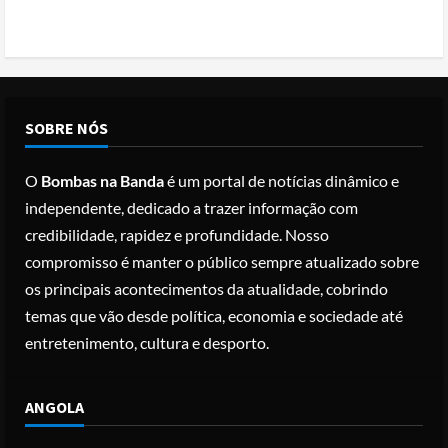
Conflito por água deixa mais de 40
mortos no leste do Chade
Posted on 3 months ago
1
Cole Allen, Suspeito do tiroteio no
SOBRE NÓS
Jantar dos Correspondentes da Casa
Branca agiu sozinho e não tem
O
Bombas na Banda
é um portal de notícias dinâmico e
registo criminal
2
independente, dedicado a trazer informação com
Posted on 3 months ago
credibilidade, rapidez e profundidade. Nosso
Nike vai despedir 1.400 trabalhadores
compromisso é manter o público sempre atualizado sobre
para apostar em automação e
os principais acontecimentos da atualidade, cobrindo
simplificar operações
temas que vão desde política, economia e sociedade até
Posted on 3 months ago
3
entretenimento, cultura e desporto.
Papa Leão XIV em Malabo: “Nome de
ANGOLA
Deus não pode ser profanado por
desejo de domínio”