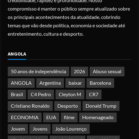
credibilidade, rapidez e profundidade. Nosso
Papa Leão XIV em Malabo: “Nome de
compromisso é manter o público sempre atualizado sobre
Deus não pode ser profanado por
os principais acontecimentos da atualidade, cobrindo
desejo de domínio”
temas que vão desde política, economia e sociedade até
Posted on 4 months ago
4
entretenimento, cultura e desporto.
Irão reabre Estreito de Ormuz
ANGOLA
durante trégua de 10 dias entre Israel
e Líbano
Posted on 4 months ago
50 anos de independência
2026
Abuso sexual
5
ANGOLA
Argentina
baixar
Barcelona
Brasil
C4 Pedro
Cleyton M
CR7
Cristiano Ronaldo
Desporto
Donald Trump
ECONOMIA
EUA
filme
Homenageado
Jovem
Jovens
João Lourenço