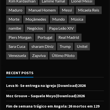
Kim Kardashian
Lamine Yamal
Lionel Messi
Maduro
Manuel Homem
Messi
Micaela Reis
Morte
Moçâmedes
Mundo
Música
namibe
Negócios
Papa Leão XIV
Piers Morgan
Portugal
Real Madrid
Sara Cuca
sharam Diniz
Trump
Unitel
Venezuela
Zapviva
Último Piloto
RECENT POSTS
Leva N- Se entrega na igreja (Download)2026
Moz Grouve – Saquele Moyo(Download)2026
Fim de semana trágico em Angola: 26 mortos em 129