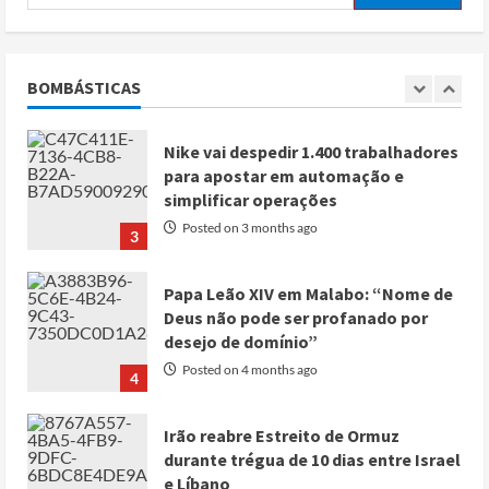
Jantar dos Correspondentes da Casa
Branca agiu sozinho e não tem
registo criminal
BOMBÁSTICAS
2
Posted on 3 months ago
Nike vai despedir 1.400 trabalhadores
para apostar em automação e
simplificar operações
Posted on 3 months ago
3
Papa Leão XIV em Malabo: “Nome de
Deus não pode ser profanado por
desejo de domínio”
Posted on 4 months ago
4
Irão reabre Estreito de Ormuz
durante trégua de 10 dias entre Israel
e Líbano