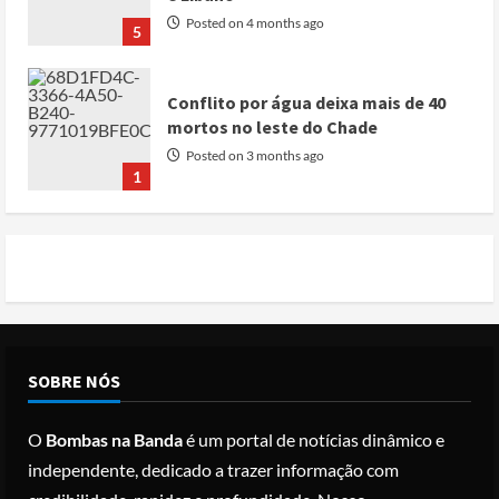
Posted on 4 months ago
5
Conflito por água deixa mais de 40
mortos no leste do Chade
Posted on 3 months ago
1
Cole Allen, Suspeito do tiroteio no
Jantar dos Correspondentes da Casa
Branca agiu sozinho e não tem
registo criminal
2
Posted on 3 months ago
Nike vai despedir 1.400 trabalhadores
SOBRE NÓS
para apostar em automação e
simplificar operações
O
Bombas na Banda
é um portal de notícias dinâmico e
Posted on 3 months ago
3
independente, dedicado a trazer informação com