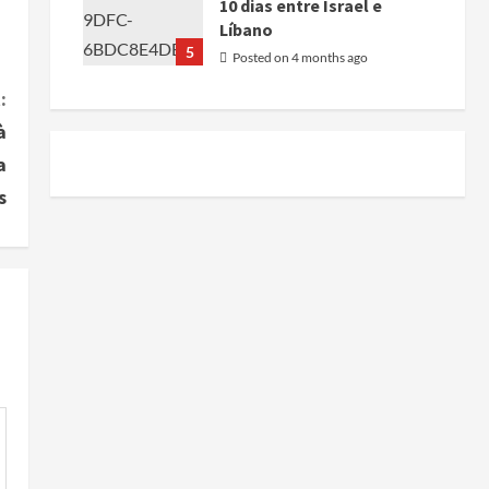
10 dias entre Israel e
Líbano
5
Posted on 4 months ago
:
à
a
s