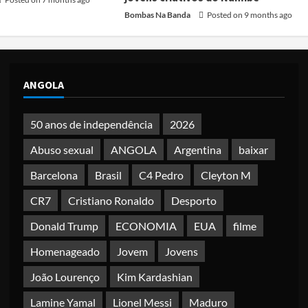
Bombas Na Banda
Posted on 9 months ago
ANGOLA
50 anos de independência
2026
Abuso sexual
ANGOLA
Argentina
baixar
Barcelona
Brasil
C4 Pedro
Cleyton M
CR7
Cristiano Ronaldo
Desporto
Donald Trump
ECONOMIA
EUA
filme
Homenageado
Jovem
Jovens
João Lourenço
Kim Kardashian
Lamine Yamal
Lionel Messi
Maduro