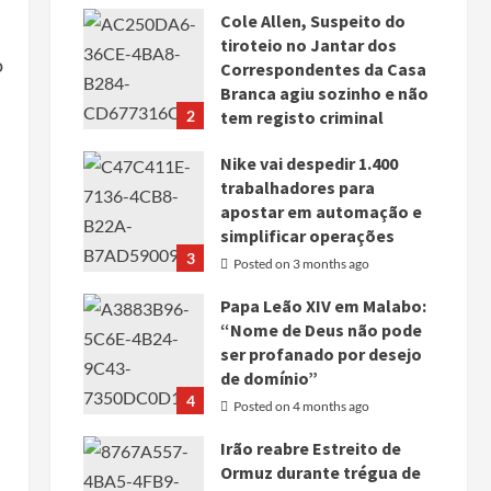
Cole Allen, Suspeito do
tiroteio no Jantar dos
o
Correspondentes da Casa
Branca agiu sozinho e não
2
tem registo criminal
Posted on 3 months ago
,
Nike vai despedir 1.400
trabalhadores para
apostar em automação e
.
simplificar operações
3
Posted on 3 months ago
Papa Leão XIV em Malabo:
“Nome de Deus não pode
ser profanado por desejo
de domínio”
4
Posted on 4 months ago
Irão reabre Estreito de
Ormuz durante trégua de