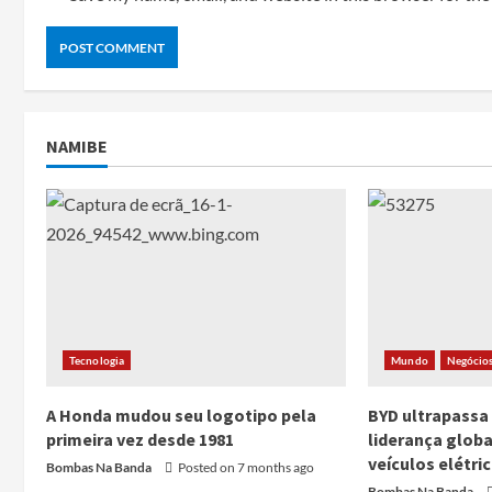
NAMIBE
Tecnologia
Mundo
Negócio
A Honda mudou seu logotipo pela
BYD ultrapassa
primeira vez desde 1981
liderança glob
veículos elétri
Bombas Na Banda
Posted on 7 months ago
Bombas Na Banda