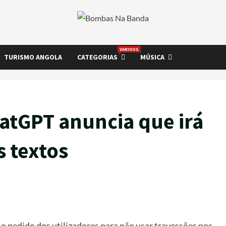
VARIOUS
TURISMO ANGOLA
CATEGORIAS
MÚSICA
atGPT anuncia que irá
s textos
 pedido dos utilizadores para não usar travessões nos