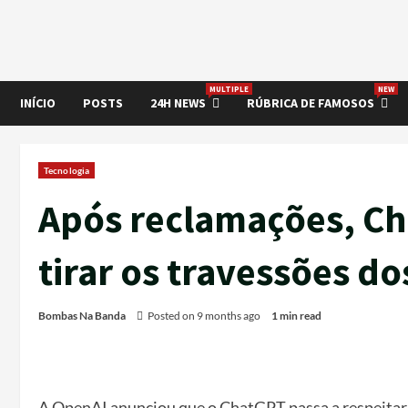
MULTIPLE
NEW
INÍCIO
POSTS
24H NEWS
RÚBRICA DE FAMOSOS
Tecnologia
Após reclamações, Ch
tirar os travessões do
Bombas Na Banda
Posted on 9 months ago
1 min read
A OpenAI anunciou que o ChatGPT passa a respeitar o