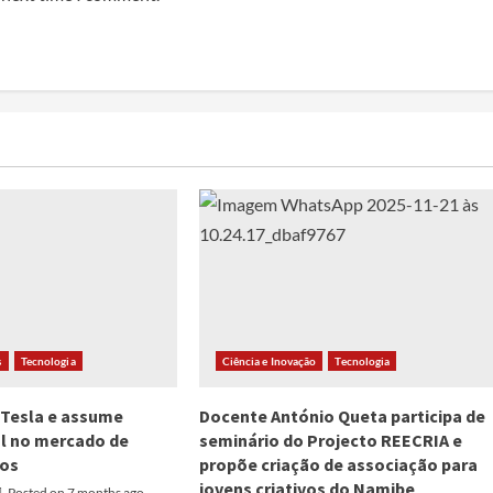
s
Tecnologia
Ciência e Inovação
Tecnologia
 Tesla e assume
Docente António Queta participa de
al no mercado de
seminário do Projecto REECRIA e
cos
propõe criação de associação para
jovens criativos do Namibe
Posted on 7 months ago