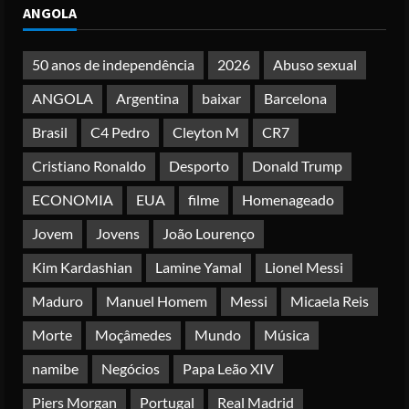
ANGOLA
Deus não pode ser profanado por
desejo de domínio”
Posted on 4 months ago
50 anos de independência
2026
Abuso sexual
4
ANGOLA
Argentina
baixar
Barcelona
Irão reabre Estreito de Ormuz
Brasil
C4 Pedro
Cleyton M
CR7
durante trégua de 10 dias entre Israel
e Líbano
Cristiano Ronaldo
Desporto
Donald Trump
Posted on 4 months ago
5
ECONOMIA
EUA
filme
Homenageado
Jovem
Jovens
João Lourenço
Kim Kardashian
Lamine Yamal
Lionel Messi
Maduro
Manuel Homem
Messi
Micaela Reis
Morte
Moçâmedes
Mundo
Música
namibe
Negócios
Papa Leão XIV
Piers Morgan
Portugal
Real Madrid