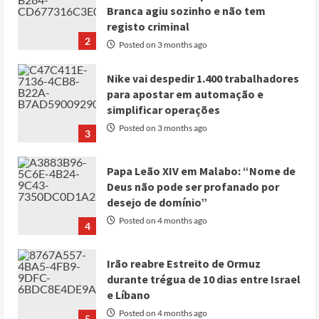
Branca agiu sozinho e não tem
registo criminal
2
Posted on 3 months ago
Nike vai despedir 1.400 trabalhadores
para apostar em automação e
simplificar operações
Posted on 3 months ago
3
Papa Leão XIV em Malabo: “Nome de
Deus não pode ser profanado por
desejo de domínio”
Posted on 4 months ago
4
Irão reabre Estreito de Ormuz
durante trégua de 10 dias entre Israel
e Líbano
Posted on 4 months ago
5