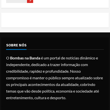
Conflito por água deixa mais de 40
mortos no leste do Chade
Posted on 3 months ago
1
Cole Allen, Suspeito do tiroteio no
SOBRE NÓS
Jantar dos Correspondentes da Casa
Branca agiu sozinho e não tem
O
Bombas na Banda
é um portal de notícias dinâmico e
registo criminal
2
independente, dedicado a trazer informação com
Posted on 3 months ago
credibilidade, rapidez e profundidade. Nosso
Nike vai despedir 1.400 trabalhadores
compromisso é manter o público sempre atualizado sobre
para apostar em automação e
os principais acontecimentos da atualidade, cobrindo
simplificar operações
temas que vão desde política, economia e sociedade até
Posted on 3 months ago
3
entretenimento, cultura e desporto.
Papa Leão XIV em Malabo: “Nome de