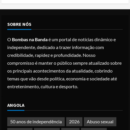
Jantar dos Correspondentes da Casa
Branca agiu sozinho e não tem
registo criminal
2
Posted on 3 months ago
SOBRE NÓS
Nike vai despedir 1.400 trabalhadores
O
Bombas na Banda
é um portal de notícias dinâmico e
para apostar em automação e
independente, dedicado a trazer informação com
simplificar operações
credibilidade, rapidez e profundidade. Nosso
Posted on 3 months ago
3
compromisso é manter o público sempre atualizado sobre
os principais acontecimentos da atualidade, cobrindo
Papa Leão XIV em Malabo: “Nome de
temas que vão desde política, economia e sociedade até
Deus não pode ser profanado por
desejo de domínio”
entretenimento, cultura e desporto.
Posted on 4 months ago
4
ANGOLA
Irão reabre Estreito de Ormuz
durante trégua de 10 dias entre Israel
50 anos de independência
2026
Abuso sexual
e Líbano