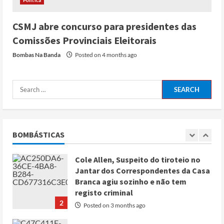
durante trégua de 10 dias entre Israel
e Líbano
CSMJ abre concurso para presidentes das
Posted on 4 months ago
5
Comissões Provinciais Eleitorais
Bombas Na Banda
Posted on 4 months ago
Conflito por água deixa mais de 40
mortos no leste do Chade
Posted on 3 months ago
1
Cole Allen, Suspeito do tiroteio no
Jantar dos Correspondentes da Casa
BOMBÁSTICAS
Branca agiu sozinho e não tem
registo criminal
2
Posted on 3 months ago
Nike vai despedir 1.400 trabalhadores
para apostar em automação e
simplificar operações
Posted on 3 months ago
3