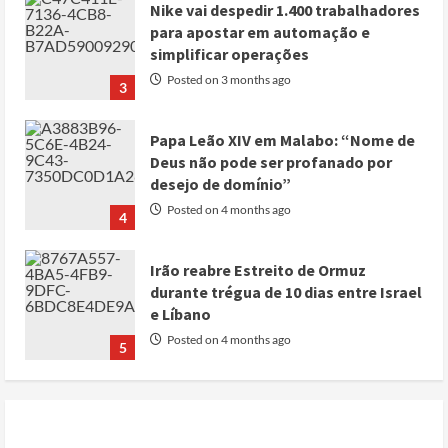
Papa Leão XIV em Malabo: “Nome de
Deus não pode ser profanado por
desejo de domínio”
Posted on 4 months ago
4
Irão reabre Estreito de Ormuz
durante trégua de 10 dias entre Israel
e Líbano
Posted on 4 months ago
5
Conflito por água deixa mais de 40
mortos no leste do Chade
Posted on 3 months ago
1
Cole Allen, Suspeito do tiroteio no