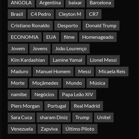
Posted on 4 months ago
ANGOLA
Argentina
baixar
Barcelona
5
Brasil
C4 Pedro
Cleyton M
CR7
Cristiano Ronaldo
Desporto
Donald Trump
ECONOMIA
EUA
filme
Homenageado
Jovem
Jovens
João Lourenço
Kim Kardashian
Lamine Yamal
Lionel Messi
Maduro
Manuel Homem
Messi
Micaela Reis
Morte
Moçâmedes
Mundo
Música
namibe
Negócios
Papa Leão XIV
Piers Morgan
Portugal
Real Madrid
Sara Cuca
sharam Diniz
Trump
Unitel
Venezuela
Zapviva
Último Piloto