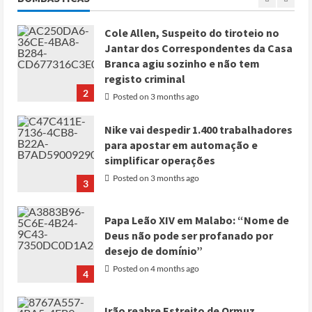
1
Cole Allen, Suspeito do tiroteio no
Jantar dos Correspondentes da Casa
Branca agiu sozinho e não tem
registo criminal
2
Posted on 3 months ago
Nike vai despedir 1.400 trabalhadores
para apostar em automação e
simplificar operações
Posted on 3 months ago
3
Papa Leão XIV em Malabo: “Nome de
Deus não pode ser profanado por
desejo de domínio”
Posted on 4 months ago
4
Irão reabre Estreito de Ormuz