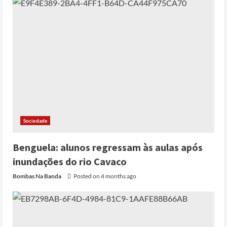
Sociedade
Benguela: alunos regressam às aulas após
Cole Allen, Suspeito do tiroteio no
Jantar dos Correspondentes da Casa
inundações do rio Cavaco
Branca agiu sozinho e não tem
Bombas Na Banda
Posted on 4 months ago
registo criminal
2
Posted on 3 months ago
Nike vai despedir 1.400 trabalhadores