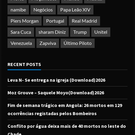
namibe
Negócios
Papa Leão XIV
Piers Morgan
Portugal
Real Madrid
Sara Cuca
sharam Diniz
Trump
Unitel
Venezuela
Zapviva
Último Piloto
RECENT POSTS
Leva N- Se entrega na igreja (Download)2026
Moz Grouve – Saquele Moyo(Download)2026
Fim de semana trágico em Angola: 26 mortos em 129
ocorrências registadas pelos Bombeiros
Conflito por água deixa mais de 40 mortos no leste do
Chade