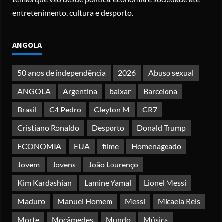
Posted on 3 months ago
3
entretenimento, cultura e desporto.
Papa Leão XIV em Malabo: “Nome de
ANGOLA
Deus não pode ser profanado por
desejo de domínio”
Posted on 4 months ago
50 anos de independência
2026
Abuso sexual
4
ANGOLA
Argentina
baixar
Barcelona
Irão reabre Estreito de Ormuz
Brasil
C4 Pedro
Cleyton M
CR7
durante trégua de 10 dias entre Israel
e Líbano
Cristiano Ronaldo
Desporto
Donald Trump
Posted on 4 months ago
5
ECONOMIA
EUA
filme
Homenageado
Jovem
Jovens
João Lourenço
Kim Kardashian
Lamine Yamal
Lionel Messi
Maduro
Manuel Homem
Messi
Micaela Reis
Morte
Moçâmedes
Mundo
Música