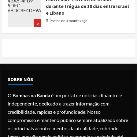
durante trégua de 10 dias entre Israel
e Líbano
Posted on 4 months ago
5
Conflito por água deixa mais de 40
mortos no leste do Chade
Posted on 3 months ago
1
Cole Allen, Suspeito do tiroteio no
SOBRE NÓS
Jantar dos Correspondentes da Casa
Branca agiu sozinho e não tem
O
Bombas na Banda
é um portal de notícias dinâmico e
registo criminal
2
independente, dedicado a trazer informação com
Posted on 3 months ago
credibilidade, rapidez e profundidade. Nosso
Nike vai despedir 1.400 trabalhadores
compromisso é manter o público sempre atualizado sobre
para apostar em automação e
os principais acontecimentos da atualidade, cobrindo
simplificar operações
temas que vão desde política, economia e sociedade até