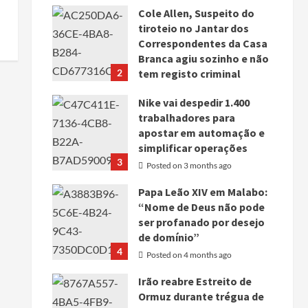
Cole Allen, Suspeito do
tiroteio no Jantar dos
Correspondentes da Casa
Branca agiu sozinho e não
2
tem registo criminal
Posted on 3 months ago
Nike vai despedir 1.400
trabalhadores para
apostar em automação e
simplificar operações
3
Posted on 3 months ago
Papa Leão XIV em Malabo:
“Nome de Deus não pode
ser profanado por desejo
de domínio”
4
Posted on 4 months ago
Irão reabre Estreito de
Ormuz durante trégua de