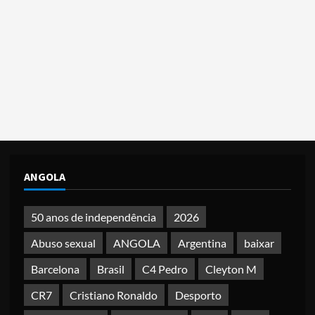
ANGOLA
50 anos de independência
2026
Abuso sexual
ANGOLA
Argentina
baixar
Barcelona
Brasil
C4 Pedro
Cleyton M
CR7
Cristiano Ronaldo
Desporto