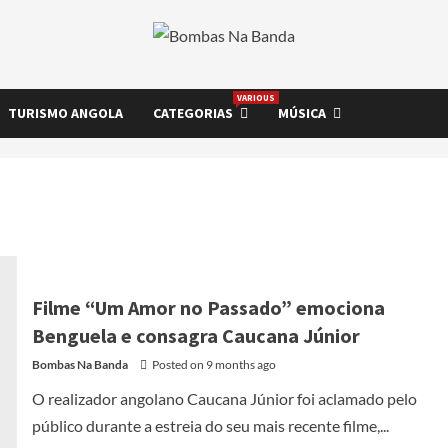
VARIOUS
TURISMO ANGOLA
CATEGORIAS
MÚSICA
Filme “Um Amor no Passado” emociona
Benguela e consagra Caucana Júnior
Bombas Na Banda
Posted on 9 months ago
O realizador angolano Caucana Júnior foi aclamado pelo
público durante a estreia do seu mais recente filme,...