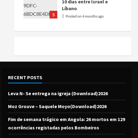
10 dias entre Israel e
Líbano
5
Posted on 4 months ago
RECENT POSTS
Leva N- Se entrega na igreja (Download)2026
Moz Grouve – Saquele Moyo(Download)2026
Fim de semana trágico em Angola: 26 mortos em 129
ocorrências registadas pelos Bombeiros